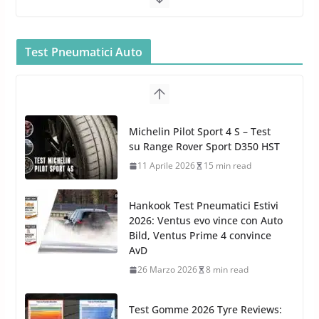
Bullock entra nel mondo della
cura dell’Auto: la nuova linea
Car Care
Test Pneumatici Auto
26 Marzo 2025
2 min read
Arexons: nuova gamma Pulizia
Cruscotti con Tecnologia ad
Hankook Test Pneumatici Estivi
Azoto
2026: Ventus evo vince con Auto
26 Marzo 2025
2 min read
Bild, Ventus Prime 4 convince
AvD
26 Marzo 2026
8 min read
Test Gomme 2026 Tyre Reviews:
i Migliori pneumatici estivi
sportivi a confronto
17 Marzo 2026
5 min read