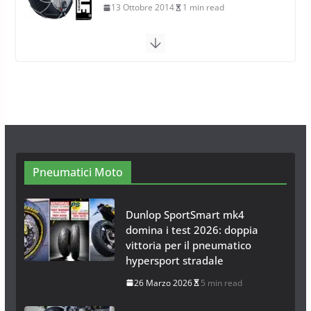
26 Ottobre 2013
1 min read
Calze da Neve per Auto 2025:
Omologazione e Migliori
Modelli Omologati per l’Italia
28 Ottobre 2025
4 min read
Neve al Sud: Triplicano gli acquisti
Catene da Neve Online
26 Gennaio 2017
1 min read
Pneumatici Moto
Dunlop SportSmart mk4
domina i test 2026: doppia
vittoria per il pneumatico
hypersport stradale
26 Marzo 2026
5 min read