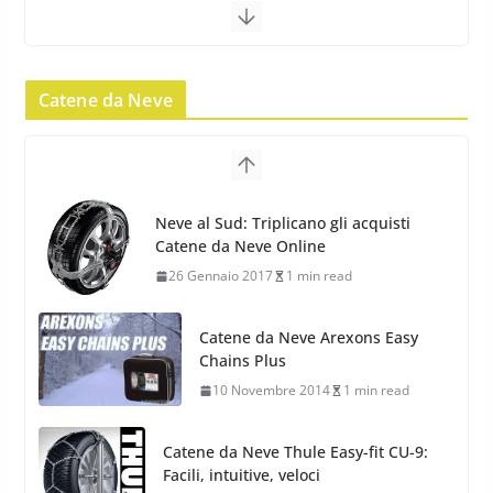
22 Novembre 2012
2 min read
Pirelli Scorpion Winter 2: Nuovi
Pneumatici Invernali SUV 2022
Catene da Neve
17 Febbraio 2022
6 min read
Pirelli Scorpion All Season SF2:
Nuovi Pneumatici SUV 4
Catene da Neve Arexons Easy
Stagioni 2022
Chains Plus
17 Febbraio 2022
6 min read
10 Novembre 2014
1 min read
Catene da Neve Thule Easy-fit CU-9:
Facili, intuitive, veloci
13 Ottobre 2014
1 min read
Calze da Neve Arexocks by
Arexons