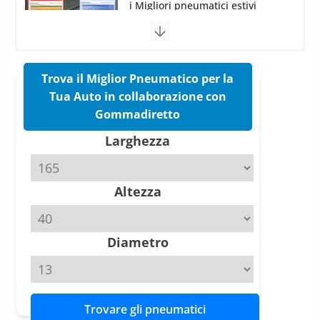
Pirelli Cinturato 2026: due
vittorie nei test europei
confermano il salto tecnico del
nuovo estivo premium
16 Marzo 2026
6 min read
Trova il Miglior Pneumatico per la
Tua Auto in collaborazione con
Pirelli P Zero Trofeo RS: per
Gommadiretto
Tyre Reviews è la gomma semi-
Larghezza
slick da battere
20 Aprile 2026
4 min read
Altezza
Michelin Pilot Sport 4 S – Test
su Range Rover Sport D350 HST
11 Aprile 2026
15 min read
Diametro
Trovare gli pneumatici