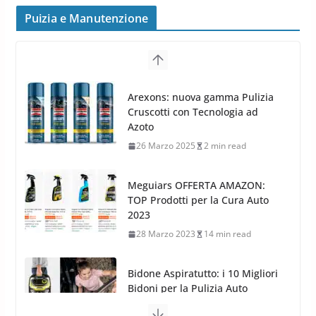
frenata e handling
Puizia e Manutenzione
8 Aprile 2026
7 min read
G.M.P. Group rafforza la
presenza nel Nord Europa con
Meguiars OFFERTA AMAZON:
l’acquisizione di Reedijk
TOP Prodotti per la Cura Auto
3 Dicembre 2024
3 min read
2023
28 Marzo 2023
14 min read
Bidone Aspiratutto: i 10 Migliori
Bidoni per la Pulizia Auto
6 Maggio 2022
3 min read
MTM PF22.2: La Migliore Foam
Gun per la tua Idropulitrice?
5 Maggio 2022
2 min read