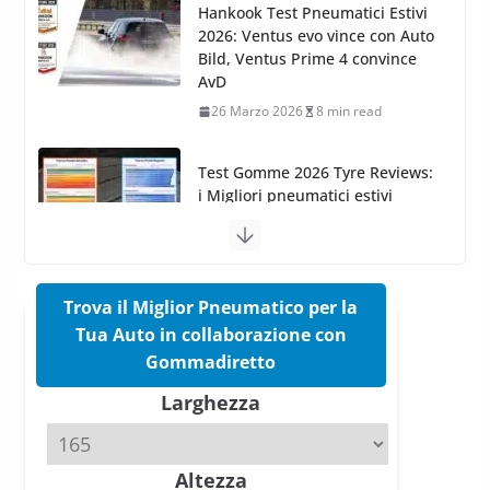
Test Gomme 2026 Tyre Reviews:
i Migliori pneumatici estivi
sportivi a confronto
17 Marzo 2026
5 min read
Pirelli Cinturato 2026: due
vittorie nei test europei
confermano il salto tecnico del
nuovo estivo premium
16 Marzo 2026
6 min read
Trova il Miglior Pneumatico per la
Tua Auto in collaborazione con
Pirelli P Zero Trofeo RS: per
Gommadiretto
Tyre Reviews è la gomma semi-
Larghezza
slick da battere
20 Aprile 2026
4 min read
Altezza