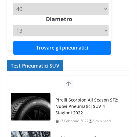
Michelin Pilot Sport 4 S – Test
su Range Rover Sport D350 HST
11 Aprile 2026
15 min read
Diametro
Trovare gli pneumatici
Test Pneumatici SUV
Nokian WR SUV 3: il 1°
pneumatico invernale al mondo
di classe A
13 Maggio 2015
2 min read