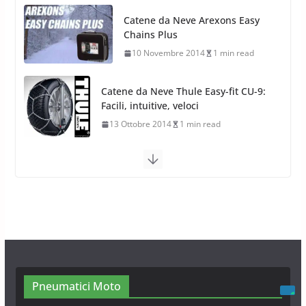
Catene da Neve Thule Easy-fit CU-9:
Facili, intuitive, veloci
13 Ottobre 2014
1 min read
Calze da Neve Arexocks by
Arexons
26 Ottobre 2013
1 min read
Calze da Neve per Auto 2025:
Omologazione e Migliori
Modelli Omologati per l’Italia
28 Ottobre 2025
4 min read
Neve al Sud: Triplicano gli acquisti
Catene da Neve Online
26 Gennaio 2017
1 min read
Pneumatici Moto