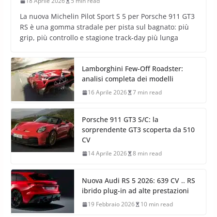
18 Aprile 2026
5 min read
La nuova Michelin Pilot Sport S 5 per Porsche 911 GT3
RS è una gomma stradale per pista sul bagnato: più
grip, più controllo e stagione track-day più lunga
Lamborghini Few-Off Roadster:
analisi completa dei modelli
16 Aprile 2026
7 min read
Porsche 911 GT3 S/C: la
sorprendente GT3 scoperta da 510
CV
14 Aprile 2026
8 min read
Nuova Audi RS 5 2026: 639 CV .. RS
ibrido plug-in ad alte prestazioni
19 Febbraio 2026
10 min read