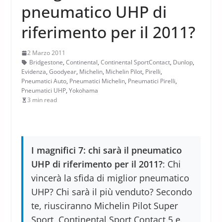
pneumatico UHP di
riferimento per il 2011?
2 Marzo 2011
Bridgestone
,
Continental
,
Continental SportContact
,
Dunlop
,
Evidenza
,
Goodyear
,
Michelin
,
Michelin Pilot
,
Pirelli
,
Pneumatici Auto
,
Pneumatici Michelin
,
Pneumatici Pirelli
,
Pneumatici UHP
,
Yokohama
3 min read
I magnifici 7: chi sarà il pneumatico
UHP di riferimento per il 2011?
: Chi
vincerà la sfida di miglior pneumatico
UHP? Chi sarà il più venduto? Secondo
te, riusciranno Michelin Pilot Super
Sport, Continental Sport Contact 5 e