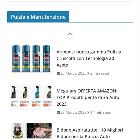
Cerchi in lega grandi: quando
peggiorano davvero comfort,
frenata e handling
Puizia e Manutenzione
8 Aprile 2026
7 min read
G.M.P. Group rafforza la
presenza nel Nord Europa con
Meguiars OFFERTA AMAZON:
l’acquisizione di Reedijk
TOP Prodotti per la Cura Auto
3 Dicembre 2024
3 min read
2023
28 Marzo 2023
14 min read
Bidone Aspiratutto: i 10 Migliori
Bidoni per la Pulizia Auto
6 Maggio 2022
3 min read
MTM PF22.2: La Migliore Foam
Gun per la tua Idropulitrice?
5 Maggio 2022
2 min read