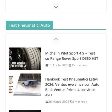
Bullock entra nel mondo della
cura dell’Auto: la nuova linea
Car Care
Test Pneumatici Auto
26 Marzo 2025
2 min read
Arexons: nuova gamma Pulizia
Cruscotti con Tecnologia ad
Hankook Test Pneumatici Estivi
Azoto
2026: Ventus evo vince con Auto
26 Marzo 2025
2 min read
Bild, Ventus Prime 4 convince
AvD
26 Marzo 2026
8 min read
Test Gomme 2026 Tyre Reviews:
i Migliori pneumatici estivi
sportivi a confronto
17 Marzo 2026
5 min read