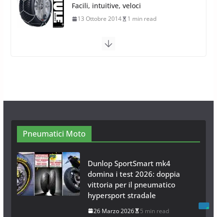
Arexons
26 Ottobre 2013
1 min read
Calze da Neve per Auto 2025:
Omologazione e Migliori
Modelli Omologati per l’Italia
28 Ottobre 2025
4 min read
Neve al Sud: Triplicano gli acquisti
Catene da Neve Online
26 Gennaio 2017
1 min read
Pneumatici Moto
Dunlop SportSmart mk4
domina i test 2026: doppia
vittoria per il pneumatico
hypersport stradale
26 Marzo 2026
5 min read