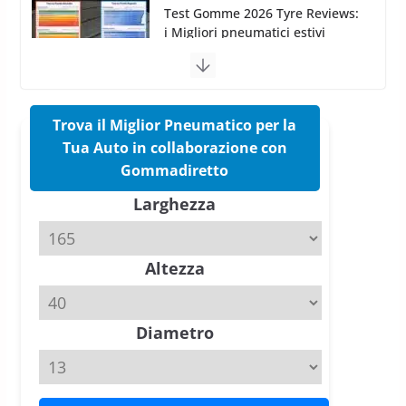
Pirelli Cinturato 2026: due
vittorie nei test europei
confermano il salto tecnico del
nuovo estivo premium
16 Marzo 2026
6 min read
Trova il Miglior Pneumatico per la
Tua Auto in collaborazione con
Pirelli P Zero Trofeo RS: per
Gommadiretto
Tyre Reviews è la gomma semi-
Larghezza
slick da battere
20 Aprile 2026
4 min read
Altezza
Michelin Pilot Sport 4 S – Test
su Range Rover Sport D350 HST
11 Aprile 2026
15 min read
Diametro