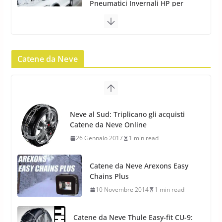
invernali SUV
22 Novembre 2012
2 min read
Pirelli Scorpion Winter 2: Nuovi
Pneumatici Invernali SUV 2022
Catene da Neve
17 Febbraio 2022
6 min read
Pirelli Scorpion All Season SF2:
Nuovi Pneumatici SUV 4
Catene da Neve Arexons Easy
Stagioni 2022
Chains Plus
17 Febbraio 2022
6 min read
10 Novembre 2014
1 min read
Catene da Neve Thule Easy-fit CU-9:
Facili, intuitive, veloci
13 Ottobre 2014
1 min read
Calze da Neve Arexocks by