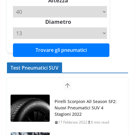
Altezza
Michelin Pilot Sport 4 S – Test
su Range Rover Sport D350 HST
11 Aprile 2026
15 min read
Diametro
Trovare gli pneumatici
Test Pneumatici SUV
Nokian WR SUV 3: il 1°
pneumatico invernale al mondo
di classe A
13 Maggio 2015
2 min read