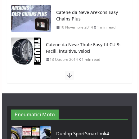
Catene da Neve Thule Easy-fit CU-9:
Facili, intuitive, veloci
13 Ottobre 2014
1 min read
Calze da Neve Arexocks by
Arexons
26 Ottobre 2013
1 min read
Calze da Neve per Auto 2025:
Omologazione e Migliori
Modelli Omologati per l’Italia
28 Ottobre 2025
4 min read
Pneumatici Moto
Neve al Sud: Triplicano gli acquisti
Catene da Neve Online
26 Gennaio 2017
1 min read
Dunlop SportSmart mk4