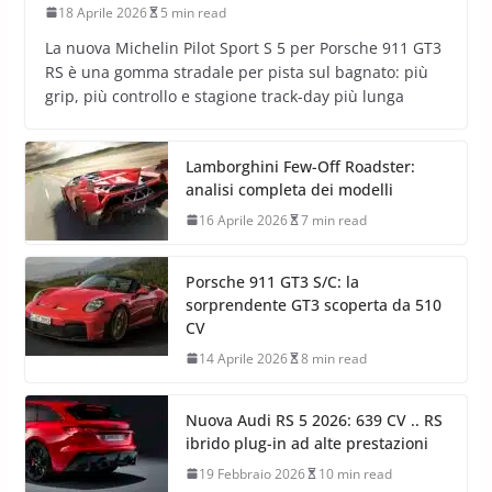
18 Aprile 2026
5 min read
La nuova Michelin Pilot Sport S 5 per Porsche 911 GT3
RS è una gomma stradale per pista sul bagnato: più
grip, più controllo e stagione track-day più lunga
Lamborghini Few-Off Roadster:
analisi completa dei modelli
16 Aprile 2026
7 min read
Porsche 911 GT3 S/C: la
sorprendente GT3 scoperta da 510
CV
14 Aprile 2026
8 min read
Nuova Audi RS 5 2026: 639 CV .. RS
ibrido plug-in ad alte prestazioni
19 Febbraio 2026
10 min read