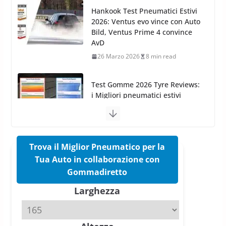
26 Marzo 2026
8 min read
Test Gomme 2026 Tyre Reviews:
i Migliori pneumatici estivi
sportivi a confronto
17 Marzo 2026
5 min read
Pirelli Cinturato 2026: due
vittorie nei test europei
confermano il salto tecnico del
nuovo estivo premium
16 Marzo 2026
6 min read
Trova il Miglior Pneumatico per la
Tua Auto in collaborazione con
Pirelli P Zero Trofeo RS: per
Gommadiretto
Tyre Reviews è la gomma semi-
Larghezza
slick da battere
20 Aprile 2026
4 min read