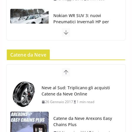
Nokian WR SUV 3: il 1°
pneumatico invernale al mondo
di classe A
13 Maggio 2015
2 min read
Nokian WR SUV 3: nuovi
Pneumatici Invernali HP per
condizioni invernali difficili
23 Aprile 2013
9 min read
Yokohama Geolandar G073: nuovi
Catene da Neve
pneumatici invernali SUV
22 Novembre 2012
2 min read
Neve al Sud: Triplicano gli acquisti
Catene da Neve Online
Pirelli Scorpion Winter 2: Nuovi
26 Gennaio 2017
1 min read
Pneumatici Invernali SUV 2022