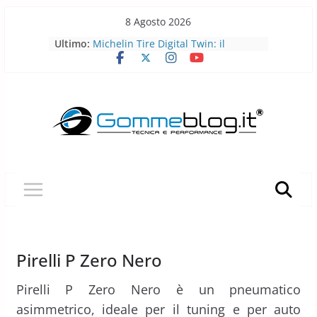
Skip
8 Agosto 2026
Pirelli porta l’acciaio riciclato nei
to
Ultimo:
pneumatici
content
Michelin Tire Digital Twin: il
pneumatico diventa smart
Michelin Pilot Sport Endurance
2026: a Le Mans il pneumatico da
corsa diventa laboratorio per il
futuro
BFGoodrich All-Terrain T/A KO3: più
robusto, più versatile
Pirelli P Zero Trofeo RS: il
pneumatico che porta la Porsche
Taycan Turbo GT sotto i 7 minuti al
Nürburgring
Pirelli P Zero Nero
Pirelli P Zero Nero è un pneumatico
asimmetrico, ideale per il tuning e per auto