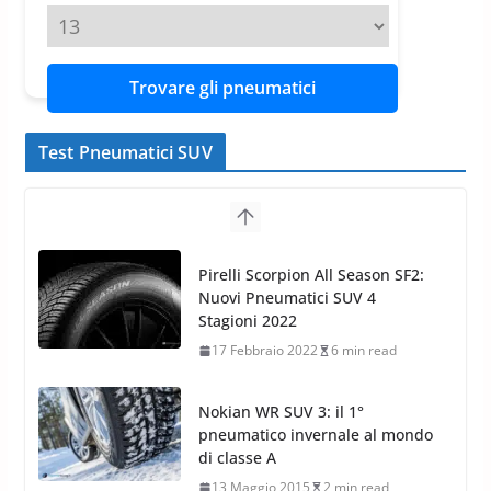
Tyre Reviews è la gomma semi-
Altezza
slick da battere
20 Aprile 2026
4 min read
Diametro
Trovare gli pneumatici
Test Pneumatici SUV
Pirelli Scorpion All Season SF2:
Nuovi Pneumatici SUV 4
Stagioni 2022
17 Febbraio 2022
6 min read