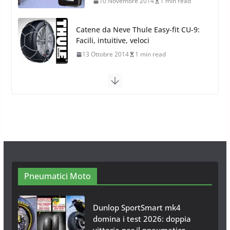
17 Febbraio 2022
6 min read
Catene da Neve Arexons Easy
Chains Plus
10 Novembre 2014
1 min read
Catene da Neve Thule Easy-fit CU-9:
Facili, intuitive, veloci
13 Ottobre 2014
1 min read
Calze da Neve Arexocks by
Arexons
26 Ottobre 2013
1 min read
Calze da Neve per Auto 2025:
Omologazione e Migliori
Modelli Omologati per l’Italia
28 Ottobre 2025
4 min read
Pneumatici Moto