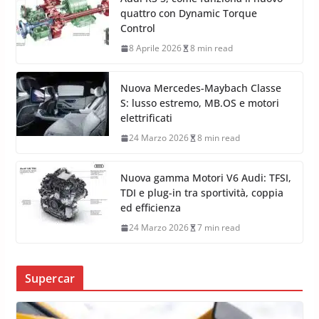
Audi, dalla Typ M alla RS 5 plug-in
18 Aprile 2026
8 min read
Audi RS 5, come funziona il nuovo
quattro con Dynamic Torque
Control
8 Aprile 2026
8 min read
Nuova Mercedes-Maybach Classe
S: lusso estremo, MB.OS e motori
elettrificati
24 Marzo 2026
8 min read
Nuova gamma Motori V6 Audi: TFSI,
TDI e plug-in tra sportività, coppia
ed efficienza
24 Marzo 2026
7 min read