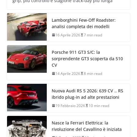
18 Aprile 2026
5 min read
La nuova Michelin Pilot Sport S 5 per Porsche 911 GT3
RS è una gomma stradale per pista sul bagnato: più
grip, più controllo e stagione track-day più lunga
Lamborghini Few-Off Roadster:
analisi completa dei modelli
16 Aprile 2026
7 min read
Porsche 911 GT3 S/C: la
sorprendente GT3 scoperta da 510
CV
14 Aprile 2026
8 min read
Nuova Audi RS 5 2026: 639 CV .. RS
ibrido plug-in ad alte prestazioni
19 Febbraio 2026
10 min read