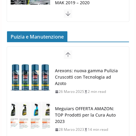
4 Aprile 2022
3 min read
Cerchi in Lega Mercedes: Novità
MAK 2019 – 2020
16 Settembre 2019
1 min read
Cerchi in Lega Volvo: Nuovi
MAK FIVESTAR (2019)
24 Luglio 2019
1 min read
Puizia e Manutenzione
Cerchi in lega grandi: quando
peggiorano davvero comfort,
Arexons: nuova gamma Pulizia
frenata e handling
Cruscotti con Tecnologia ad
8 Aprile 2026
7 min read
Azoto
26 Marzo 2025
2 min read
Meguiars OFFERTA AMAZON: