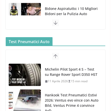
TOP Prodotti per la Cura Auto
2023
28 Marzo 2023
14 min read
Bidone Aspiratutto: i 10 Migliori
Bidoni per la Pulizia Auto
6 Maggio 2022
3 min read
MTM PF22.2: La Migliore Foam
Gun per la tua Idropulitrice?
Test Pneumatici Auto
5 Maggio 2022
2 min read
Bullock entra nel mondo della
cura dell’Auto: la nuova linea
Michelin Pilot Sport 4 S – Test
Car Care
su Range Rover Sport D350 HST
26 Marzo 2025
2 min read
11 Aprile 2026
15 min read