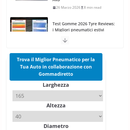
Hankook Test Pneumatici Estivi
2026: Ventus evo vince con Auto
Bild, Ventus Prime 4 convince
AvD
26 Marzo 2026
8 min read
Test Gomme 2026 Tyre Reviews:
i Migliori pneumatici estivi
sportivi a confronto
17 Marzo 2026
5 min read
Pirelli Cinturato 2026: due
Trova il Miglior Pneumatico per la
vittorie nei test europei
Tua Auto in collaborazione con
confermano il salto tecnico del
nuovo estivo premium
Gommadiretto
16 Marzo 2026
6 min read
Larghezza
Pirelli P Zero Trofeo RS: per