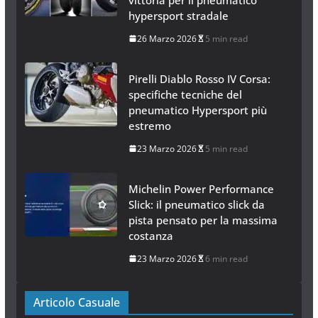
Dunlop SportSmart mk4
domina i test 2026: doppia
vittoria per il pneumatico
hypersport stradale
26 Marzo 2026
5 min read
Pirelli Diablo Rosso IV Corsa:
specifiche tecniche del
pneumatico Hypersport più
estremo
23 Marzo 2026
5 min read
Michelin Power Performance
Slick: il pneumatico slick da
pista pensato per la massima
costanza