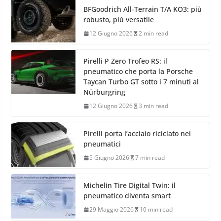
Alla 24 Ore di Le Mans 2026 debutta la nuova gamma
Michelin Pilot Sport Endurance con il 50% di materiali
rinnovabili e riciclati.
BFGoodrich All-Terrain T/A KO3: più
robusto, più versatile
12 Giugno 2026
2 min read
Pirelli P Zero Trofeo RS: il
pneumatico che porta la Porsche
Taycan Turbo GT sotto i 7 minuti al
Nürburgring
12 Giugno 2026
3 min read
Pirelli porta l’acciaio riciclato nei
pneumatici
5 Giugno 2026
7 min read