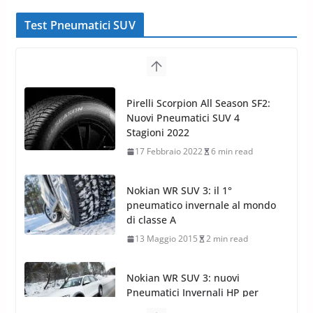
Test Pneumatici SUV
Pirelli Scorpion All Season SF2:
Nuovi Pneumatici SUV 4
Stagioni 2022
17 Febbraio 2022
6 min read
Nokian WR SUV 3: il 1°
pneumatico invernale al mondo
di classe A
13 Maggio 2015
2 min read
Nokian WR SUV 3: nuovi
Pneumatici Invernali HP per
condizioni invernali difficili
23 Aprile 2013
9 min read
Yokohama Geolandar G073: nuovi pneumatici
invernali SUV