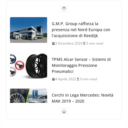
presenza nel Nord Europa con
l’acquisizione di Reedijk
3 Dicembre 2024
3 min read
TPMS Alcar Sensor – Sistemi di
Monitoraggio Pressione
Pneumatici
4 Aprile 2022
3 min read
Cerchi in Lega Mercedes: Novità
MAK 2019 – 2020
16 Settembre 2019
1 min read
Cerchi in Lega Volvo: Nuovi
MAK FIVESTAR (2019)
24 Luglio 2019
1 min read
Cerchi in lega grandi: quando