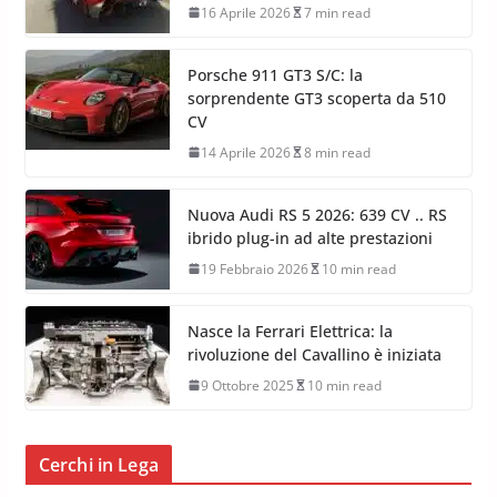
16 Aprile 2026
7 min read
Porsche 911 GT3 S/C: la
sorprendente GT3 scoperta da 510
CV
14 Aprile 2026
8 min read
Nuova Audi RS 5 2026: 639 CV .. RS
ibrido plug-in ad alte prestazioni
19 Febbraio 2026
10 min read
Nasce la Ferrari Elettrica: la
rivoluzione del Cavallino è iniziata
9 Ottobre 2025
10 min read
Cerchi in Lega
G.M.P. Group rafforza la