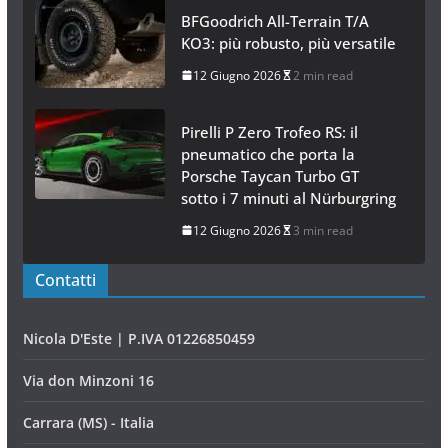
BFGoodrich All-Terrain T/A
KO3: più robusto, più versatile
12 Giugno 2026
2 min read
Pirelli P Zero Trofeo RS: il
pneumatico che porta la
Porsche Taycan Turbo GT
sotto i 7 minuti al Nürburgring
12 Giugno 2026
3 min read
Contatti
Nicola D'Este | P.IVA 01226850459
Via don Minzoni 16
Carrara (MS) - Italia