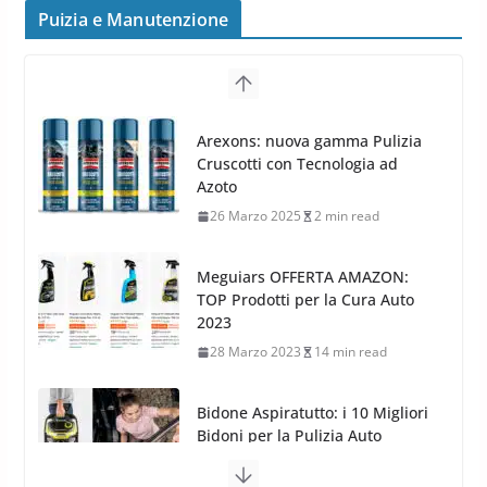
Puizia e Manutenzione
peggiorano davvero comfort,
Arexons: nuova gamma Pulizia
frenata e handling
Cruscotti con Tecnologia ad
8 Aprile 2026
7 min read
Azoto
26 Marzo 2025
2 min read
Meguiars OFFERTA AMAZON:
TOP Prodotti per la Cura Auto
2023
28 Marzo 2023
14 min read
Bidone Aspiratutto: i 10 Migliori
Bidoni per la Pulizia Auto
6 Maggio 2022
3 min read
MTM PF22.2: La Migliore Foam
Gun per la tua Idropulitrice?
5 Maggio 2022
2 min read