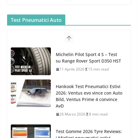
Bullock entra nel mondo della
Test Pneumatici Auto
cura dell’Auto: la nuova linea
Michelin Pilot Sport 4 S – Test
Car Care
su Range Rover Sport D350 HST
26 Marzo 2025
2 min read
11 Aprile 2026
15 min read
Hankook Test Pneumatici Estivi
2026: Ventus evo vince con Auto
Bild, Ventus Prime 4 convince
AvD
26 Marzo 2026
8 min read
Test Gomme 2026 Tyre Reviews:
i Migliori pneumatici estivi
sportivi a confronto
17 Marzo 2026
5 min read