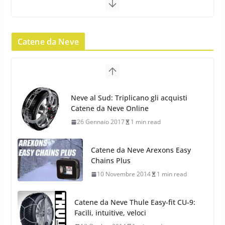
22 Novembre 2012
2 min read
Catene da Neve
Pirelli Scorpion Winter 2: Nuovi
Neve al Sud: Triplicano gli acquisti
Pneumatici Invernali SUV 2022
Catene da Neve Online
17 Febbraio 2022
6 min read
26 Gennaio 2017
1 min read
Catene da Neve Arexons Easy
Chains Plus
10 Novembre 2014
1 min read
Catene da Neve Thule Easy-fit CU-9:
Facili, intuitive, veloci
13 Ottobre 2014
1 min read
Calze da Neve Arexocks by
Arexons