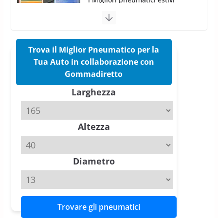
Pirelli Cinturato 2026: due
vittorie nei test europei
confermano il salto tecnico del
nuovo estivo premium
16 Marzo 2026
6 min read
Trova il Miglior Pneumatico per la
Tua Auto in collaborazione con
Gommadiretto
Pirelli P Zero Trofeo RS: per
Tyre Reviews è la gomma semi-
Larghezza
slick da battere
20 Aprile 2026
4 min read
Altezza
Diametro
Trovare gli pneumatici