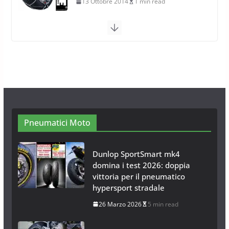
26 Ottobre 2013
1 min read
Calze da Neve per Auto 2025:
Omologazione e Migliori
Modelli Omologati per l’Italia
28 Ottobre 2025
4 min read
Pneumatici Moto
Dunlop SportSmart mk4
domina i test 2026: doppia
vittoria per il pneumatico
hypersport stradale
26 Marzo 2026
5 min read