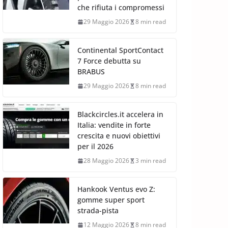
che rifiuta i compromessi
29 Maggio 2026
8 min read
Continental SportContact
7 Force debutta su
BRABUS
29 Maggio 2026
8 min read
Blackcircles.it accelera in
Italia: vendite in forte
crescita e nuovi obiettivi
per il 2026
28 Maggio 2026
3 min read
Hankook Ventus evo Z:
gomme super sport
strada-pista
12 Maggio 2026
8 min read