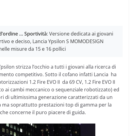
’ordine … Sportività
: Versione dedicata ai giovani
ortivo e deciso, Lancia Ypsilon S MOMODESIGN
elle misure da 15 e 16 pollici
on strizza l’occhio a tutti i giovani alla ricerca di
mento competitivo. Sotto il cofano infatti Lancia ha
rizzazioni 1.2 Fire EVO II da 69 CV, 1.2 Fire EVO II
to ai cambi meccanico o sequenziale robotizzato) ed
ori di ultimissima generazione caratterizzati da un
a ma soprattutto prestazioni top di gamma per la
ò che concerne il puro piacere di guida.