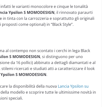
 infatti le varianti monocolore e cinque le tonalità
ncia Ypsilon S MOMODESIGN
, il rinnovato paraurti
in tinta con la carrozzeria e soprattutto gli originali
mi proposti come optional) in “Black Style”.
 ma al contempo non scontato i cerchi in lega Black
silon
S MOMODESIGN
, si distinguono per uno
ione da 16 pollici) abbinato a dettagli diamantati e al
lemi ricercati e studiati atti a caratterizzare il look
a Ypsilon S MOMODESIGN
.
care la disponibilità della nuova
Lancia Ypsilon su
 della modello e scoprire tutte le ultimissime novità in
ioni speciali.