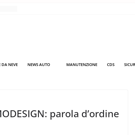
nce
co da
 il
KO3: più
rsche
 DA NEVE
NEWS AUTO
MANUTENZIONE
CDS
SICU
nuti al
o nei
MODESIGN: parola d’ordine