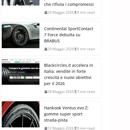
che rifiuta i compromessi
29 Maggio 2026
8 min read
Continental SportContact
7 Force debutta su
BRABUS
29 Maggio 2026
8 min read
Blackcircles.it accelera in
Italia: vendite in forte
crescita e nuovi obiettivi
per il 2026
28 Maggio 2026
3 min read
Hankook Ventus evo Z:
gomme super sport
strada-pista
12 Maggio 2026
8 min read