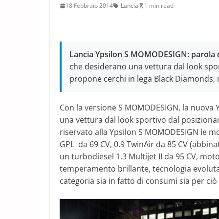
18 Febbraio 2014
Lancia
1 min read
Lancia Ypsilon S MOMODESIGN: parola d
che desiderano una vettura dal look sp
propone cerchi in lega Black Diamonds, n
Con la versione S MOMODESIGN, la nuova Ypsil
una vettura dal look sportivo dal posiziona
riservato alla Ypsilon S MOMODESIGN le moto
GPL da 69 CV, 0.9 TwinAir da 85 CV (abbina
un turbodiesel 1.3 Multijet II da 95 CV, mot
temperamento brillante, tecnologia evolut
categoria sia in fatto di consumi sia per ci