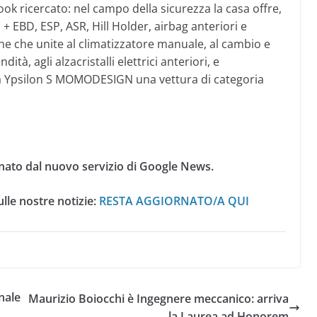
look ricercato: nel campo della sicurezza la casa offre,
 EBD, ESP, ASR, Hill Holder, airbag anteriori e
niche che unite al climatizzatore manuale, al cambio e
ità, agli alzacristalli elettrici anteriori, e
a Ypsilon S MOMODESIGN una vettura di categoria
nato dal nuovo servizio di Google News.
lle nostre notizie:
RESTA AGGIORNATO/A QUI
nale
Maurizio Boiocchi è Ingegnere meccanico: arriva
la Laurea ad Honorem