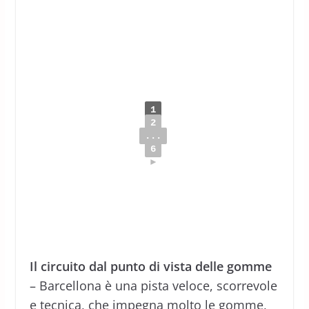
1
2
...
6
►
Il circuito dal punto di vista delle gomme
– Barcellona è una pista veloce, scorrevole
e tecnica, che impegna molto le gomme,