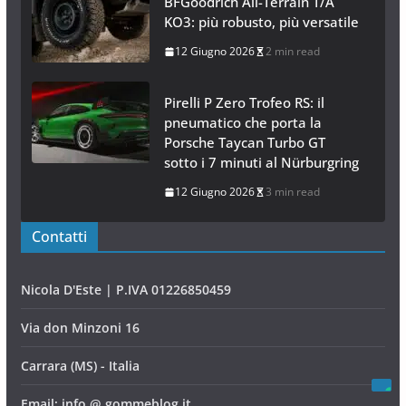
BFGoodrich All-Terrain T/A
KO3: più robusto, più versatile
12 Giugno 2026
2 min read
Pirelli P Zero Trofeo RS: il
pneumatico che porta la
Porsche Taycan Turbo GT
sotto i 7 minuti al Nürburgring
12 Giugno 2026
3 min read
Contatti
Nicola D'Este | P.IVA 01226850459
Via don Minzoni 16
Carrara (MS) - Italia
Email: info @ gommeblog.it