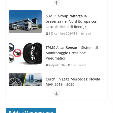
TPMS Alcar Sensor – Sistemi di
Monitoraggio Pressione
Pneumatici
4 Aprile 2022
3 min read
Cerchi in Lega Mercedes: Novità
MAK 2019 – 2020
16 Settembre 2019
1 min read
Cerchi in Lega Volvo: Nuovi
MAK FIVESTAR (2019)
24 Luglio 2019
1 min read
Cerchi in lega grandi: quando
peggiorano davvero comfort,
frenata e handling
Puizia e Manutenzione