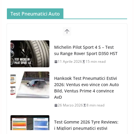
cura dell’Auto: la nuova linea
Car Care
Test Pneumatici Auto
26 Marzo 2025
2 min read
Arexons: nuova gamma Pulizia
Cruscotti con Tecnologia ad
Hankook Test Pneumatici Estivi
Azoto
2026: Ventus evo vince con Auto
26 Marzo 2025
2 min read
Bild, Ventus Prime 4 convince
AvD
26 Marzo 2026
8 min read
Test Gomme 2026 Tyre Reviews:
i Migliori pneumatici estivi
sportivi a confronto
17 Marzo 2026
5 min read
Pirelli Cinturato 2026: due