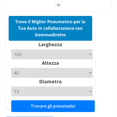
vittorie nei test europei
confermano il salto tecnico del
nuovo estivo premium
16 Marzo 2026
6 min read
Trova il Miglior Pneumatico per la
Tua Auto in collaborazione con
Pirelli P Zero Trofeo RS: per
Gommadiretto
Tyre Reviews è la gomma semi-
Larghezza
slick da battere
20 Aprile 2026
4 min read
Altezza
Michelin Pilot Sport 4 S – Test
su Range Rover Sport D350 HST
11 Aprile 2026
15 min read
Diametro
Trovare gli pneumatici