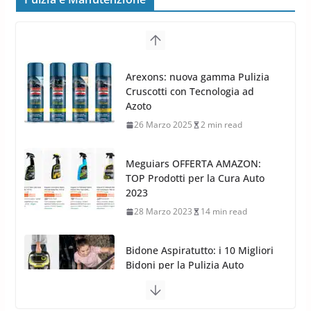
8 Aprile 2026
7 min read
G.M.P. Group rafforza la
presenza nel Nord Europa con
Meguiars OFFERTA AMAZON:
l’acquisizione di Reedijk
TOP Prodotti per la Cura Auto
3 Dicembre 2024
3 min read
2023
28 Marzo 2023
14 min read
Bidone Aspiratutto: i 10 Migliori
Bidoni per la Pulizia Auto
6 Maggio 2022
3 min read
MTM PF22.2: La Migliore Foam
Gun per la tua Idropulitrice?
5 Maggio 2022
2 min read
Bullock entra nel mondo della