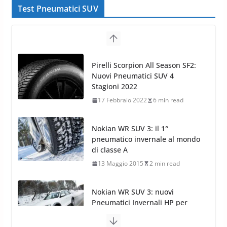
Test Pneumatici SUV
Nokian WR SUV 3: il 1°
pneumatico invernale al mondo
di classe A
13 Maggio 2015
2 min read
Nokian WR SUV 3: nuovi
Pneumatici Invernali HP per
condizioni invernali difficili
23 Aprile 2013
9 min read
Yokohama Geolandar G073: nuovi pneumatici
invernali SUV
22 Novembre 2012
2 min read