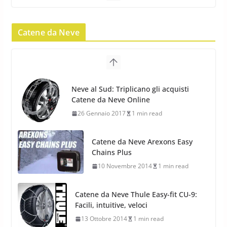
Pirelli Scorpion Winter 2: Nuovi
Pneumatici Invernali SUV 2022
Catene da Neve
17 Febbraio 2022
6 min read
Pirelli Scorpion All Season SF2:
Nuovi Pneumatici SUV 4
Catene da Neve Arexons Easy
Stagioni 2022
Chains Plus
17 Febbraio 2022
6 min read
10 Novembre 2014
1 min read
Catene da Neve Thule Easy-fit CU-9:
Facili, intuitive, veloci
13 Ottobre 2014
1 min read
Calze da Neve Arexocks by
Arexons
26 Ottobre 2013
1 min read