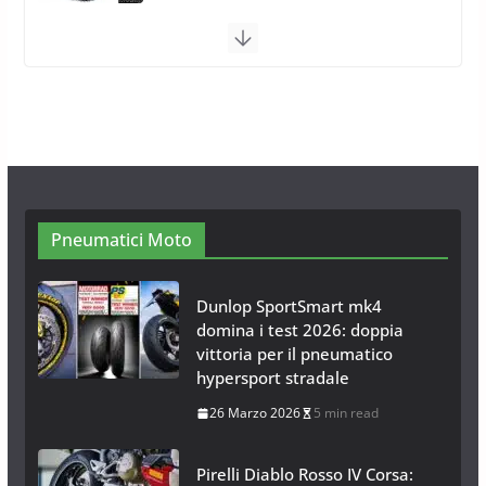
Calze da Neve per Auto 2025:
Omologazione e Migliori
Modelli Omologati per l’Italia
28 Ottobre 2025
4 min read
Neve al Sud: Triplicano gli acquisti
Catene da Neve Online
26 Gennaio 2017
1 min read
Pneumatici Moto
Dunlop SportSmart mk4
domina i test 2026: doppia
vittoria per il pneumatico
hypersport stradale
26 Marzo 2026
5 min read
Pirelli Diablo Rosso IV Corsa: