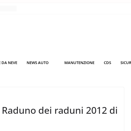
nce
co da
 il
KO3: più
rsche
 DA NEVE
NEWS AUTO
MANUTENZIONE
CDS
SICU
nuti al
o nei
al Raduno dei raduni 2012 di