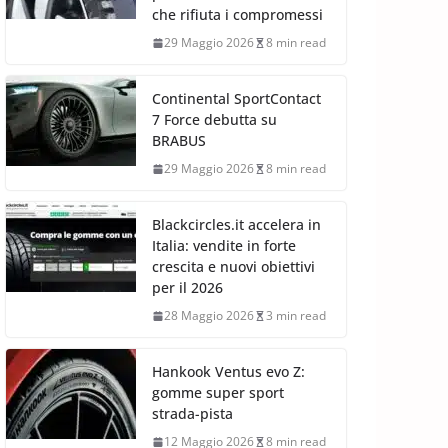
che rifiuta i compromessi
29 Maggio 2026
8 min read
Continental SportContact
7 Force debutta su
BRABUS
29 Maggio 2026
8 min read
Blackcircles.it accelera in
Italia: vendite in forte
crescita e nuovi obiettivi
per il 2026
28 Maggio 2026
3 min read
Hankook Ventus evo Z:
gomme super sport
strada-pista
12 Maggio 2026
8 min read