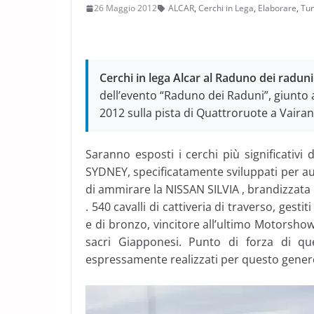
26 Maggio 2012
ALCAR
,
Cerchi in Lega
,
Elaborare
,
Tun
Cerchi in lega Alcar al Raduno dei radun
dell’evento “Raduno dei Raduni”, giunto al
2012 sulla pista di Quattroruote a Vairano
Saranno esposti i cerchi più significativ
SYDNEY, specificatamente sviluppati per auto
di ammirare la NISSAN SILVIA , brandizzata
. 540 cavalli di cattiveria di traverso, gest
e di bronzo, vincitore all’ultimo Motorsho
sacri Giapponesi. Punto di forza di q
espressamente realizzati per questo genere