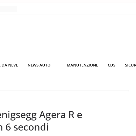
nce
co da
 il
KO3: più
rsche
 DA NEVE
NEWS AUTO
MANUTENZIONE
CDS
SICU
nuti al
o nei
nigsegg Agera R e
n 6 secondi