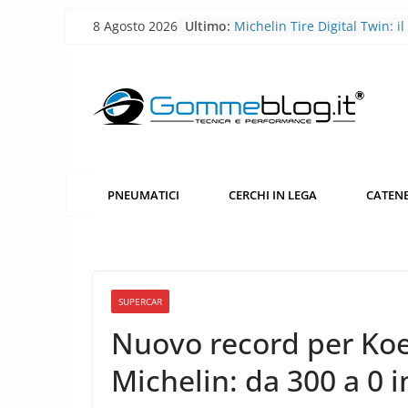
Skip
8 Agosto 2026
Ultimo:
Michelin Tire Digital Twin: il
to
pneumatico diventa smart
Michelin Pilot Sport Endura
content
2026: a Le Mans il pneumati
corsa diventa laboratorio per
futuro
BFGoodrich All-Terrain T/A 
robusto, più versatile
Pirelli P Zero Trofeo RS: il
pneumatico che porta la Po
PNEUMATICI
CERCHI IN LEGA
CATENE
Taycan Turbo GT sotto i 7 mi
Nürburgring
Pirelli porta l’acciaio riciclat
pneumatici
SUPERCAR
Nuovo record per Koe
Michelin: da 300 a 0 i