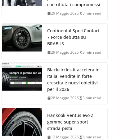
che rifiuta i compromessi
29 Maggio 2026
8 min read
Continental SportContact
7 Force debutta su
BRABUS
29 Maggio 2026
8 min read
Blackcircles.it accelera in
Italia: vendite in forte
crescita e nuovi obiettivi
per il 2026
28 Maggio 2026
3 min read
Hankook Ventus evo Z:
gomme super sport
strada-pista
12 Maggio 2026
8 min read