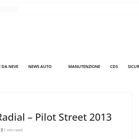
nce
co da
 il
KO3: più
rsche
 DA NEVE
NEWS AUTO
MANUTENZIONE
CDS
SICU
nuti al
o nei
Radial – Pilot Street 2013
1 min read