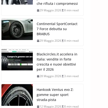
che rifiuta i compromessi
29 Maggio 2026
8 min read
Continental SportContact
7 Force debutta su
BRABUS
29 Maggio 2026
8 min read
Blackcircles.it accelera in
Italia: vendite in forte
crescita e nuovi obiettivi
per il 2026
28 Maggio 2026
3 min read
Hankook Ventus evo Z:
gomme super sport
strada-pista
12 Maggio 2026
8 min read