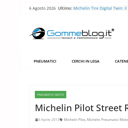
Skip
6 Agosto 2026
Ultimo:
Michelin Tire Digital Twin: il
to
pneumatico diventa smart
Michelin Pilot Sport Endura
content
2026: a Le Mans il pneumati
corsa diventa laboratorio per
futuro
BFGoodrich All-Terrain T/A 
robusto, più versatile
Pirelli P Zero Trofeo RS: il
pneumatico che porta la Po
PNEUMATICI
CERCHI IN LEGA
CATENE
Taycan Turbo GT sotto i 7 mi
Nürburgring
Pirelli porta l’acciaio riciclat
pneumatici
PNEUMATICI MOTO
Michelin Pilot Street 
6 Aprile 2013
Michelin Pilot
,
Michelin Pneumatici Moto