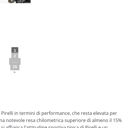
1
2
...
25
►
 Pirelli in termini di performance, che resta elevata per
 una notevole resa chilometrica superiore di almeno il 15%
si affianca l’attitudine sportiva tipica di Pirelli e un