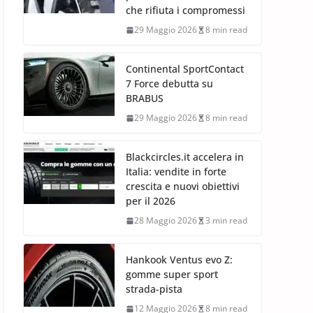
che rifiuta i compromessi
29 Maggio 2026
8 min read
Continental SportContact
7 Force debutta su
BRABUS
29 Maggio 2026
8 min read
Blackcircles.it accelera in
Italia: vendite in forte
crescita e nuovi obiettivi
per il 2026
28 Maggio 2026
3 min read
Hankook Ventus evo Z:
gomme super sport
strada-pista
12 Maggio 2026
8 min read