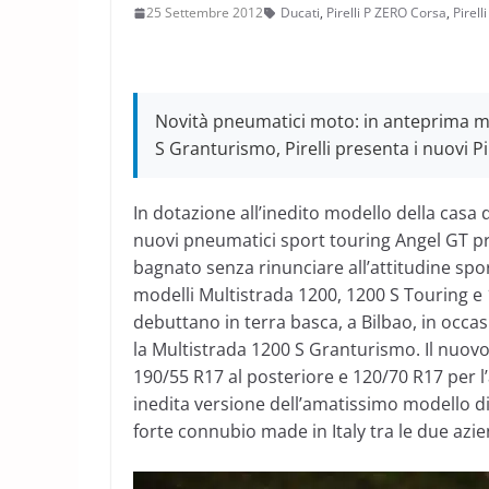
25 Settembre 2012
Ducati
,
Pirelli P ZERO Corsa
,
Pirel
Novità pneumatici moto: in anteprima m
S Granturismo, Pirelli presenta i nuovi
In dotazione all’inedito modello della casa 
nuovi pneumatici sport touring Angel GT p
bagnato senza rinunciare all’attitudine spor
modelli Multistrada 1200, 1200 S Touring e 
debuttano in terra basca, a Bilbao, in occas
la Multistrada 1200 S Granturismo. Il nuov
190/55 R17 al posteriore e 120/70 R17 per l
inedita versione dell’amatissimo modello d
forte connubio made in Italy tra le due azi