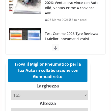
Test Gomme 2026 Tyre Reviews:
i Migliori pneumatici estivi
sportivi a confronto
17 Marzo 2026
5 min read
Pirelli Cinturato 2026: due
vittorie nei test europei
confermano il salto tecnico del
nuovo estivo premium
16 Marzo 2026
6 min read
Trova il Miglior Pneumatico per la
Tua Auto in collaborazione con
Pirelli P Zero Trofeo RS: per
Gommadiretto
Tyre Reviews è la gomma semi-
Larghezza
slick da battere
20 Aprile 2026
4 min read
Altezza