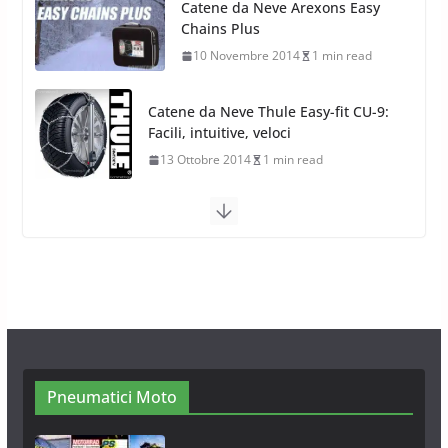
Catene da Neve Thule Easy-fit CU-9:
Facili, intuitive, veloci
13 Ottobre 2014
1 min read
Calze da Neve Arexocks by
Arexons
26 Ottobre 2013
1 min read
Calze da Neve per Auto 2025:
Omologazione e Migliori
Modelli Omologati per l’Italia
28 Ottobre 2025
4 min read
Pneumatici Moto