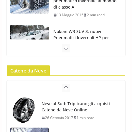
Nokian WR SUV 3: nuovi
Pneumatici Invernali HP per
condizioni invernali difficili
23 Aprile 2013
9 min read
Yokohama Geolandar G073: nuovi pneumatici
invernali SUV
22 Novembre 2012
2 min read
Pirelli Scorpion Winter 2: Nuovi
Catene da Neve
Neve al Sud: Triplicano gli acquisti
Pneumatici Invernali SUV 2022
Catene da Neve Online
17 Febbraio 2022
6 min read
26 Gennaio 2017
1 min read
Catene da Neve Arexons Easy
Chains Plus
10 Novembre 2014
1 min read