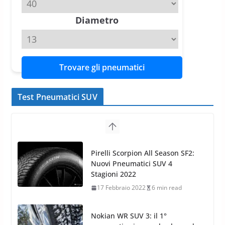
Diametro
Trovare gli pneumatici
Test Pneumatici SUV
Pirelli Scorpion All Season SF2:
Nuovi Pneumatici SUV 4
Stagioni 2022
17 Febbraio 2022
6 min read
Nokian WR SUV 3: il 1°
pneumatico invernale al mondo
di classe A
13 Maggio 2015
2 min read