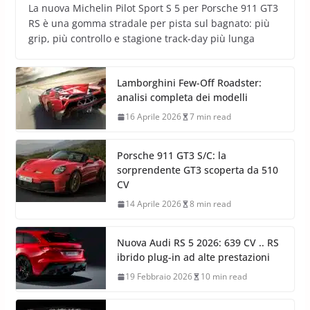
La nuova Michelin Pilot Sport S 5 per Porsche 911 GT3
RS è una gomma stradale per pista sul bagnato: più
grip, più controllo e stagione track-day più lunga
Lamborghini Few-Off Roadster:
analisi completa dei modelli
16 Aprile 2026
7 min read
Porsche 911 GT3 S/C: la
sorprendente GT3 scoperta da 510
CV
14 Aprile 2026
8 min read
Nuova Audi RS 5 2026: 639 CV .. RS
ibrido plug-in ad alte prestazioni
19 Febbraio 2026
10 min read