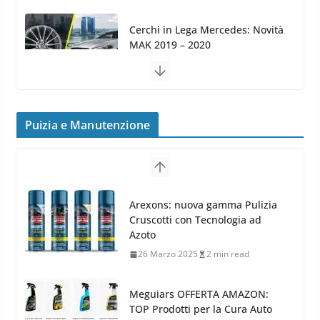
Cerchi in Lega Volvo: Nuovi
MAK FIVESTAR (2019)
24 Luglio 2019
1 min read
Cerchi in lega grandi: quando
peggiorano davvero comfort,
Puizia e Manutenzione
Arexons: nuova gamma Pulizia
frenata e handling
Cruscotti con Tecnologia ad
8 Aprile 2026
7 min read
Azoto
26 Marzo 2025
2 min read
Meguiars OFFERTA AMAZON:
TOP Prodotti per la Cura Auto
2023
28 Marzo 2023
14 min read
Bidone Aspiratutto: i 10 Migliori