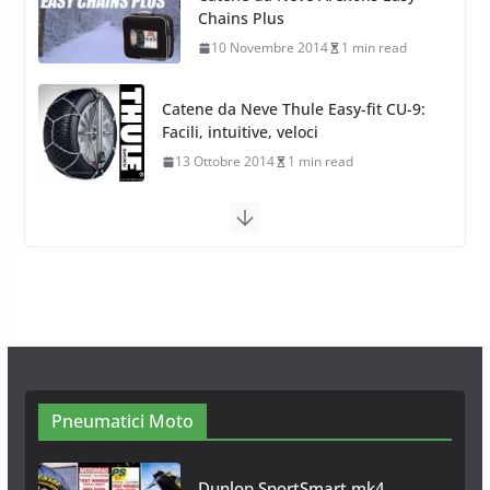
Facili, intuitive, veloci
13 Ottobre 2014
1 min read
Calze da Neve Arexocks by
Arexons
26 Ottobre 2013
1 min read
Calze da Neve per Auto 2025:
Omologazione e Migliori
Modelli Omologati per l’Italia
28 Ottobre 2025
4 min read
Neve al Sud: Triplicano gli acquisti
Catene da Neve Online
26 Gennaio 2017
1 min read
Pneumatici Moto
Dunlop SportSmart mk4