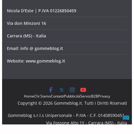
Nicola D'Este | P.IVA 01226850459
Via don Minzoni 16
Carrara (MS) - Italia
Email: info @ gommeblog.it
Website: www.gommeblog.it
Home
Chi Siamo
Contatti
Pubblicità
Servizi
B2B
Privacy
Copyright © 2026 Gommeblog.it. Tutti i Diritti Riservati
Gommeblog s.r.l.s Unipersonale - P.IVA - C.F. 01408590451 -
Via Fossone Alto 1Y - Carrara (MS) - Italia