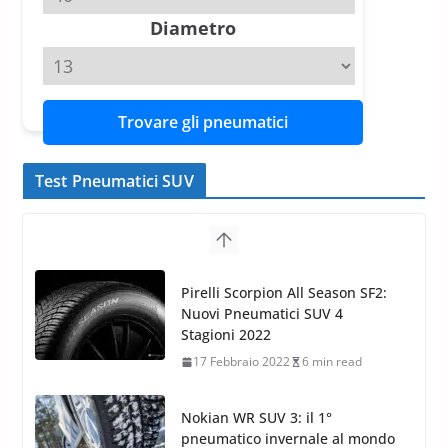
11 Aprile 2026
15 min read
Diametro
Trovare gli pneumatici
Test Pneumatici SUV
Nokian WR SUV 3: il 1°
pneumatico invernale al mondo
di classe A
13 Maggio 2015
2 min read
Nokian WR SUV 3: nuovi
Pneumatici Invernali HP per