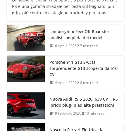
RS è una gomma stradale per pista sul bagnato: più
grip, più controllo e stagione track-day più lunga
Lamborghini Few-Off Roadster:
analisi completa dei modelli
16 Aprile 2026
7 min read
Porsche 911 GT3 S/C: la
sorprendente GT3 scoperta da 510
CV
14 Aprile 2026
8 min read
Nuova Audi RS 5 2026: 639 CV .. RS
ibrido plug-in ad alte prestazioni
19 Febbraio 2026
10 min read
Nasce la Ferrari Elettrica: la