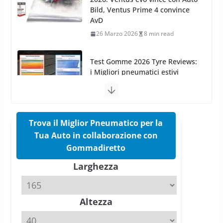
Test Gomme 2026 Tyre Reviews:
i Migliori pneumatici estivi
sportivi a confronto
17 Marzo 2026
5 min read
Pirelli Cinturato 2026: due
vittorie nei test europei
confermano il salto tecnico del
nuovo estivo premium
16 Marzo 2026
6 min read
Trova il Miglior Pneumatico per la
Tua Auto in collaborazione con
Pirelli P Zero Trofeo RS: per
Gommadiretto
Tyre Reviews è la gomma semi-
Larghezza
slick da battere
20 Aprile 2026
4 min read
Altezza
Michelin Pilot Sport 4 S – Test
su Range Rover Sport D350 HST