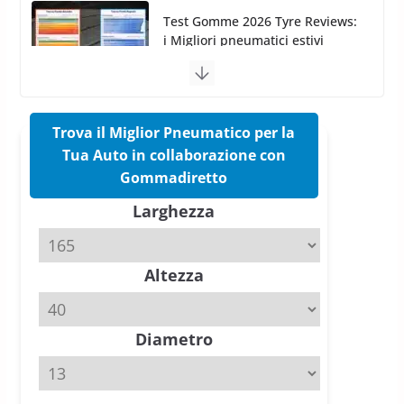
Pirelli Cinturato 2026: due
vittorie nei test europei
confermano il salto tecnico del
nuovo estivo premium
16 Marzo 2026
6 min read
Trova il Miglior Pneumatico per la
Tua Auto in collaborazione con
Pirelli P Zero Trofeo RS: per
Gommadiretto
Tyre Reviews è la gomma semi-
Larghezza
slick da battere
20 Aprile 2026
4 min read
Altezza
Michelin Pilot Sport 4 S – Test
su Range Rover Sport D350 HST
11 Aprile 2026
15 min read
Diametro