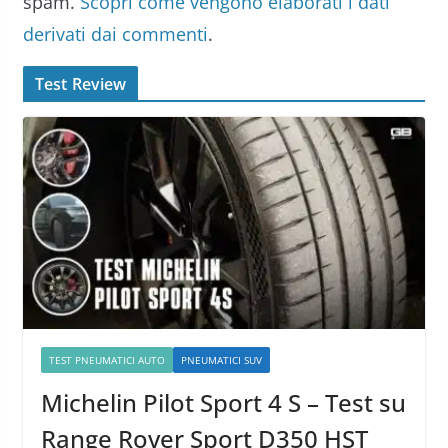
spam.
Scopri come vengono elaborati i dati
derivati dai commenti
.
Test Review
TEST PNEUMATICI AUTO
PNEUMATICI SUV
Michelin Pilot Sport 4 S – Test su
Range Rover Sport D350 HST