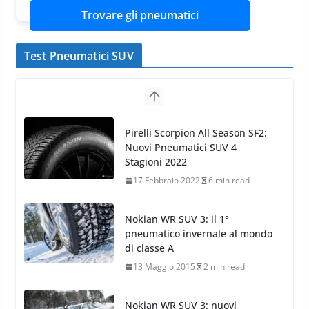
Trovare gli pneumatici
Test Pneumatici SUV
Nokian WR SUV 3: il 1°
pneumatico invernale al mondo
di classe A
13 Maggio 2015
2 min read
Nokian WR SUV 3: nuovi
Pneumatici Invernali HP per
condizioni invernali difficili
23 Aprile 2013
9 min read
Yokohama Geolandar G073: nuovi pneumatici