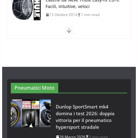
Arexons
26 Ottobre 2013
1 min read
Calze da Neve per Auto 2025:
Omologazione e Migliori
Modelli Omologati per l’Italia
28 Ottobre 2025
4 min read
Neve al Sud: Triplicano gli acquisti
Catene da Neve Online
26 Gennaio 2017
1 min read
Pneumatici Moto
Dunlop SportSmart mk4
domina i test 2026: doppia
vittoria per il pneumatico
hypersport stradale
26 Marzo 2026
5 min read