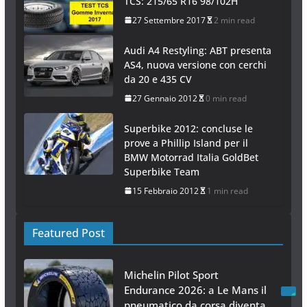
TCS: 215/65 R16 98/102H
27 Settembre 2017
2 min read
Audi A4 Restyling: ABT presenta
AS4, nuova versione con cerchi
da 20 e 435 CV
27 Gennaio 2012
0 min read
Superbike 2012: concluse le
prove a Phillip Island per il
BMW Motorrad Italia GoldBet
Superbike Team
15 Febbraio 2012
1 min read
Featured Post
Michelin Pilot Sport
Endurance 2026: a Le Mans il
pneumatico da corsa diventa