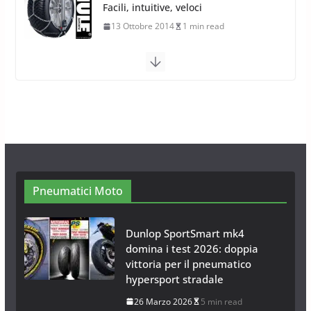
Facili, intuitive, veloci
13 Ottobre 2014
1 min read
Calze da Neve Arexocks by
Arexons
26 Ottobre 2013
1 min read
Calze da Neve per Auto 2025:
Omologazione e Migliori
Modelli Omologati per l’Italia
28 Ottobre 2025
4 min read
Pneumatici Moto
Dunlop SportSmart mk4
domina i test 2026: doppia
vittoria per il pneumatico
hypersport stradale
26 Marzo 2026
5 min read