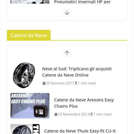
Pneumatici Invernali HP per
condizioni invernali difficili
23 Aprile 2013
9 min read
Catene da Neve
Yokohama Geolandar G073: nuovi
pneumatici invernali SUV
22 Novembre 2012
2 min read
Neve al Sud: Triplicano gli acquisti
Catene da Neve Online
Pirelli Scorpion Winter 2: Nuovi
26 Gennaio 2017
1 min read
Pneumatici Invernali SUV 2022
17 Febbraio 2022
6 min read
Catene da Neve Arexons Easy
Chains Plus
10 Novembre 2014
1 min read
Catene da Neve Thule Easy-fit CU-9: