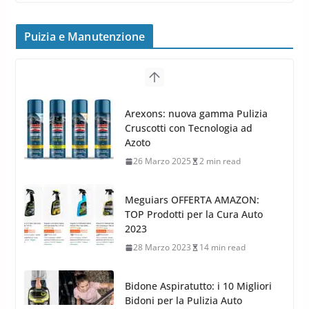
Cerchi in Lega Volvo: Nuovi
MAK FIVESTAR (2019)
Puizia e Manutenzione
24 Luglio 2019
1 min read
Cerchi in lega grandi: quando
peggiorano davvero comfort,
Arexons: nuova gamma Pulizia
frenata e handling
Cruscotti con Tecnologia ad
8 Aprile 2026
7 min read
Azoto
26 Marzo 2025
2 min read
Meguiars OFFERTA AMAZON:
TOP Prodotti per la Cura Auto
2023
28 Marzo 2023
14 min read
Bidone Aspiratutto: i 10 Migliori
Bidoni per la Pulizia Auto