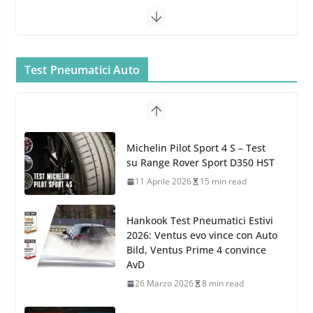
6 Maggio 2022
3 min read
MTM PF22.2: La Migliore Foam
Gun per la tua Idropulitrice?
Test Pneumatici Auto
5 Maggio 2022
2 min read
Bullock entra nel mondo della
cura dell’Auto: la nuova linea
Michelin Pilot Sport 4 S – Test
Car Care
su Range Rover Sport D350 HST
26 Marzo 2025
2 min read
11 Aprile 2026
15 min read
Hankook Test Pneumatici Estivi
2026: Ventus evo vince con Auto
Bild, Ventus Prime 4 convince
AvD
26 Marzo 2026
8 min read