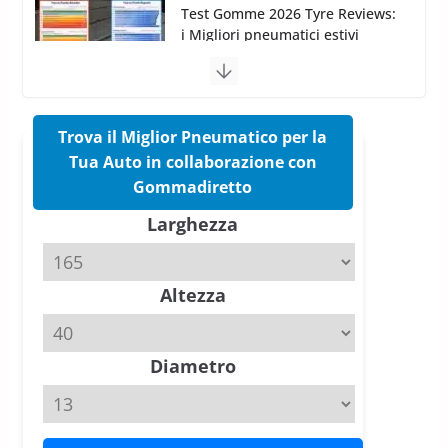
Test Gomme 2026 Tyre Reviews:
i Migliori pneumatici estivi
sportivi a confronto
17 Marzo 2026
5 min read
Trova il Miglior Pneumatico per la
Pirelli Cinturato 2026: due
vittorie nei test europei
Tua Auto in collaborazione con
confermano il salto tecnico del
Gommadiretto
nuovo estivo premium
Larghezza
16 Marzo 2026
6 min read
Pirelli P Zero Trofeo RS: per
Altezza
Tyre Reviews è la gomma semi-
slick da battere
20 Aprile 2026
4 min read
Diametro