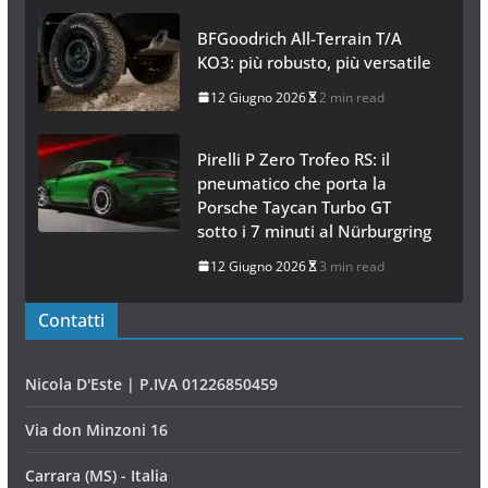
BFGoodrich All-Terrain T/A
KO3: più robusto, più versatile
12 Giugno 2026
2 min read
Pirelli P Zero Trofeo RS: il
pneumatico che porta la
Porsche Taycan Turbo GT
sotto i 7 minuti al Nürburgring
12 Giugno 2026
3 min read
Contatti
Nicola D'Este | P.IVA 01226850459
Via don Minzoni 16
Carrara (MS) - Italia