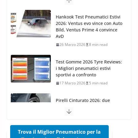
Arexons: nuova gamma Pulizia
Cruscotti con Tecnologia ad
Hankook Test Pneumatici Estivi
Azoto
2026: Ventus evo vince con Auto
26 Marzo 2025
2 min read
Bild, Ventus Prime 4 convince
AvD
26 Marzo 2026
8 min read
Test Gomme 2026 Tyre Reviews:
i Migliori pneumatici estivi
sportivi a confronto
17 Marzo 2026
5 min read
Pirelli Cinturato 2026: due
vittorie nei test europei
confermano il salto tecnico del
nuovo estivo premium
16 Marzo 2026
6 min read
Trova il Miglior Pneumatico per la