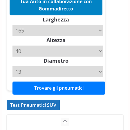
Tua Auto in collaborazione con
Pirelli P Zero Trofeo RS: per
Gommadiretto
Tyre Reviews è la gomma semi-
Larghezza
slick da battere
20 Aprile 2026
4 min read
Altezza
Michelin Pilot Sport 4 S – Test
su Range Rover Sport D350 HST
11 Aprile 2026
15 min read
Diametro
Trovare gli pneumatici
Test Pneumatici SUV