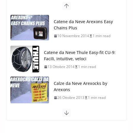
Pirelli Scorpion All Season SF2:
Nuovi Pneumatici SUV 4
Catene da Neve Arexons Easy
Stagioni 2022
Chains Plus
17 Febbraio 2022
6 min read
10 Novembre 2014
1 min read
Catene da Neve Thule Easy-fit CU-9:
Facili, intuitive, veloci
13 Ottobre 2014
1 min read
Calze da Neve Arexocks by
Arexons
26 Ottobre 2013
1 min read
Calze da Neve per Auto 2025:
Omologazione e Migliori
Modelli Omologati per l’Italia