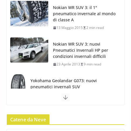
Nokian WR SUV 3: il 1°
pneumatico invernale al mondo
di classe A
13 Maggio 2015
2 min read
Nokian WR SUV 3: nuovi
Pneumatici Invernali HP per
condizioni invernali difficili
23 Aprile 2013
9 min read
Yokohama Geolandar G073: nuovi
pneumatici invernali SUV
22 Novembre 2012
2 min read
Pirelli Scorpion Winter 2: Nuovi
Pneumatici Invernali SUV 2022
Catene da Neve
17 Febbraio 2022
6 min read