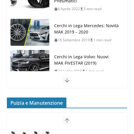
Pneumatici
4 Aprile 2022
3 min read
Cerchi in Lega Mercedes: Novità
MAK 2019 – 2020
16 Settembre 2019
1 min read
Cerchi in Lega Volvo: Nuovi
MAK FIVESTAR (2019)
24 Luglio 2019
1 min read
Cerchi in lega grandi: quando
peggiorano davvero comfort,
frenata e handling
Puizia e Manutenzione
8 Aprile 2026
7 min read
G.M.P. Group rafforza la
presenza nel Nord Europa con