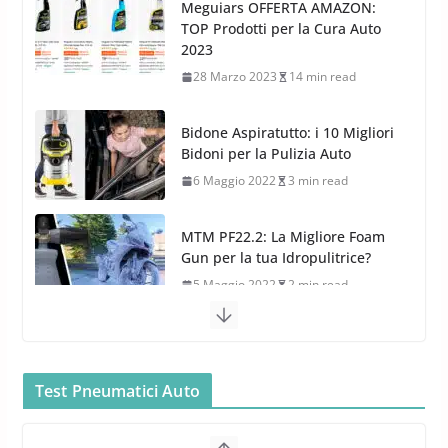
Meguiars OFFERTA AMAZON:
l’acquisizione di Reedijk
TOP Prodotti per la Cura Auto
3 Dicembre 2024
3 min read
2023
28 Marzo 2023
14 min read
Bidone Aspiratutto: i 10 Migliori
Bidoni per la Pulizia Auto
6 Maggio 2022
3 min read
MTM PF22.2: La Migliore Foam
Gun per la tua Idropulitrice?
5 Maggio 2022
2 min read
Bullock entra nel mondo della
cura dell’Auto: la nuova linea
Car Care
Test Pneumatici Auto
26 Marzo 2025
2 min read