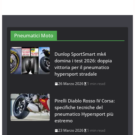
28 Ottobre 2025
4 min read
Neve al Sud: Triplicano gli acquisti
Catene da Neve Online
26 Gennaio 2017
1 min read
Pneumatici Moto
Dunlop SportSmart mk4
domina i test 2026: doppia
vittoria per il pneumatico
hypersport stradale
26 Marzo 2026
5 min read
Pirelli Diablo Rosso IV Corsa:
specifiche tecniche del
pneumatico Hypersport più
estremo
23 Marzo 2026
5 min read