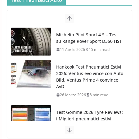
26 Marzo 2025
2 min read
Arexons: nuova gamma Pulizia
Cruscotti con Tecnologia ad
Hankook Test Pneumatici Estivi
Azoto
2026: Ventus evo vince con Auto
26 Marzo 2025
2 min read
Bild, Ventus Prime 4 convince
AvD
26 Marzo 2026
8 min read
Test Gomme 2026 Tyre Reviews:
i Migliori pneumatici estivi
sportivi a confronto
17 Marzo 2026
5 min read
Pirelli Cinturato 2026: due
vittorie nei test europei
confermano il salto tecnico del
nuovo estivo premium