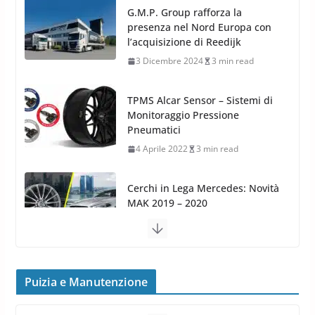
TPMS Alcar Sensor – Sistemi di
Monitoraggio Pressione
Pneumatici
4 Aprile 2022
3 min read
Cerchi in Lega Mercedes: Novità
MAK 2019 – 2020
16 Settembre 2019
1 min read
Cerchi in Lega Volvo: Nuovi
MAK FIVESTAR (2019)
24 Luglio 2019
1 min read
Cerchi in lega grandi: quando
peggiorano davvero comfort,
frenata e handling
Puizia e Manutenzione
8 Aprile 2026
7 min read