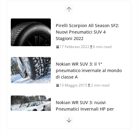
Nokian WR SUV 3: il 1°
pneumatico invernale al mondo
di classe A
13 Maggio 2015
2 min read
Nokian WR SUV 3: nuovi
Pneumatici Invernali HP per
condizioni invernali difficili
23 Aprile 2013
9 min read
Yokohama Geolandar G073: nuovi pneumatici
invernali SUV
22 Novembre 2012
2 min read
Pirelli Scorpion Winter 2: Nuovi