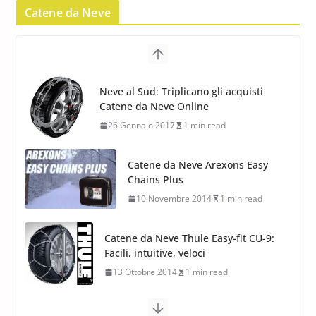
Pneumatici Invernali SUV 2022
Catene da Neve
17 Febbraio 2022
6 min read
Pirelli Scorpion All Season SF2:
Nuovi Pneumatici SUV 4
Catene da Neve Arexons Easy
Stagioni 2022
Chains Plus
17 Febbraio 2022
6 min read
10 Novembre 2014
1 min read
Catene da Neve Thule Easy-fit CU-9:
Facili, intuitive, veloci
13 Ottobre 2014
1 min read
Calze da Neve Arexocks by
Arexons
26 Ottobre 2013
1 min read
Calze da Neve per Auto 2025: