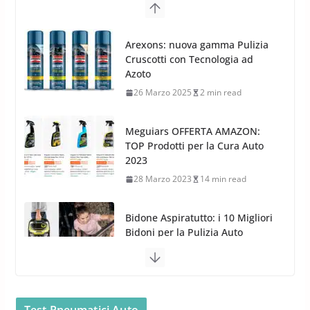
G.M.P. Group rafforza la
presenza nel Nord Europa con
Meguiars OFFERTA AMAZON:
l’acquisizione di Reedijk
TOP Prodotti per la Cura Auto
3 Dicembre 2024
3 min read
2023
28 Marzo 2023
14 min read
Bidone Aspiratutto: i 10 Migliori
Bidoni per la Pulizia Auto
6 Maggio 2022
3 min read
MTM PF22.2: La Migliore Foam
Gun per la tua Idropulitrice?
5 Maggio 2022
2 min read
Bullock entra nel mondo della
cura dell’Auto: la nuova linea
Car Care
Test Pneumatici Auto