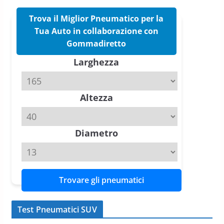
16 Marzo 2026
6 min read
Trova il Miglior Pneumatico per la
Tua Auto in collaborazione con
Pirelli P Zero Trofeo RS: per
Gommadiretto
Tyre Reviews è la gomma semi-
Larghezza
slick da battere
20 Aprile 2026
4 min read
Altezza
Michelin Pilot Sport 4 S – Test
su Range Rover Sport D350 HST
11 Aprile 2026
15 min read
Diametro
Trovare gli pneumatici
Test Pneumatici SUV