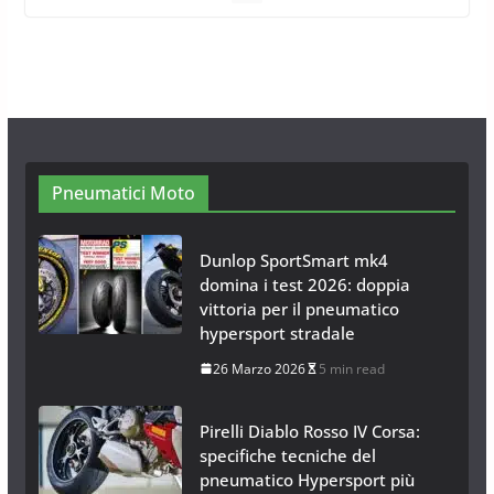
Omologazione e Migliori
Modelli Omologati per l’Italia
28 Ottobre 2025
4 min read
Neve al Sud: Triplicano gli acquisti
Catene da Neve Online
26 Gennaio 2017
1 min read
Pneumatici Moto
Dunlop SportSmart mk4
domina i test 2026: doppia
vittoria per il pneumatico
hypersport stradale
26 Marzo 2026
5 min read
Pirelli Diablo Rosso IV Corsa:
specifiche tecniche del
pneumatico Hypersport più