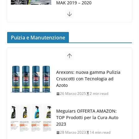
24 Luglio 2019
1 min read
Cerchi in lega grandi: quando
peggiorano davvero comfort,
frenata e handling
Puizia e Manutenzione
8 Aprile 2026
7 min read
G.M.P. Group rafforza la
presenza nel Nord Europa con
Meguiars OFFERTA AMAZON:
l’acquisizione di Reedijk
TOP Prodotti per la Cura Auto
3 Dicembre 2024
3 min read
2023
28 Marzo 2023
14 min read
Bidone Aspiratutto: i 10 Migliori
Bidoni per la Pulizia Auto
6 Maggio 2022
3 min read