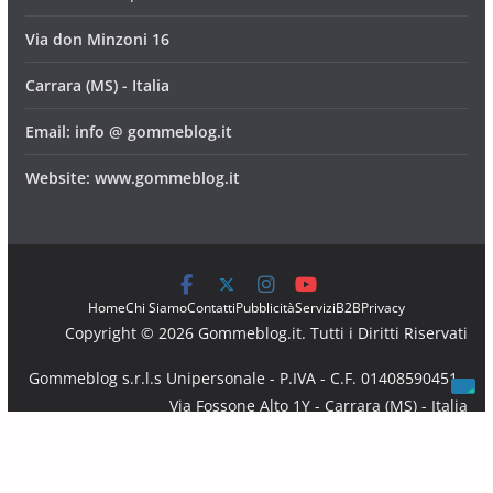
Via don Minzoni 16
Carrara (MS) - Italia
Email: info @ gommeblog.it
Website: www.gommeblog.it
Home
Chi Siamo
Contatti
Pubblicità
Servizi
B2B
Privacy
Copyright © 2026 Gommeblog.it. Tutti i Diritti Riservati
Gommeblog s.r.l.s Unipersonale - P.IVA - C.F. 01408590451 -
Via Fossone Alto 1Y - Carrara (MS) - Italia
Email: info @ gommeblog.it - Website: www.gommeblog.it