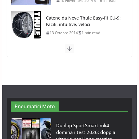
13 Ottobre 2014
1 min read
Calze da Neve Arexocks by
Arexons
26 Ottobre 2013
1 min read
Calze da Neve per Auto 2025:
Omologazione e Migliori
Modelli Omologati per l’Italia
28 Ottobre 2025
4 min read
Neve al Sud: Triplicano gli acquisti
Catene da Neve Online
26 Gennaio 2017
1 min read
Pneumatici Moto
Dunlop SportSmart mk4
domina i test 2026: doppia
vittoria per il pneumatico