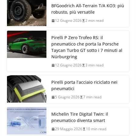
BFGoodrich All-Terrain T/A KO3: più
robusto, più versatile
12 Giugno 2026
2 min read
Pirelli P Zero Trofeo RS: il
pneumatico che porta la Porsche
Taycan Turbo GT sotto i 7 minuti al
Nürburgring
12 Giugno 2026
3 min read
Pirelli porta l’acciaio riciclato nei
pneumatici
5 Giugno 2026
7 min read
Michelin Tire Digital Twin: il
pneumatico diventa smart
29 Maggio 2026
10 min read