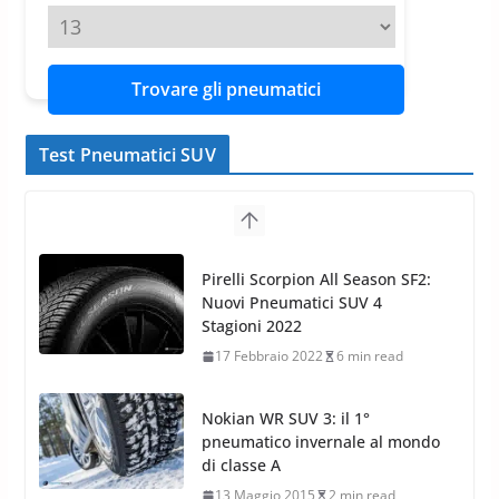
Trovare gli pneumatici
Test Pneumatici SUV
Nokian WR SUV 3: il 1°
pneumatico invernale al mondo
di classe A
13 Maggio 2015
2 min read
Nokian WR SUV 3: nuovi
Pneumatici Invernali HP per
condizioni invernali difficili
23 Aprile 2013
9 min read