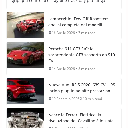
grip, più controllo e stagione track-day più lunga
Lamborghini Few-Off Roadster:
analisi completa dei modelli
16 Aprile 2026
7 min read
Porsche 911 GT3 S/C: la
sorprendente GT3 scoperta da 510
CV
14 Aprile 2026
8 min read
Nuova Audi RS 5 2026: 639 CV .. RS
ibrido plug-in ad alte prestazioni
19 Febbraio 2026
10 min read
Nasce la Ferrari Elettrica: la
rivoluzione del Cavallino è iniziata