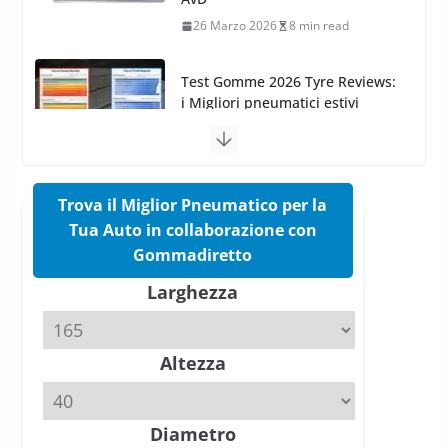
sportivi a confronto
17 Marzo 2026
5 min read
Pirelli Cinturato 2026: due
vittorie nei test europei
confermano il salto tecnico del
nuovo estivo premium
16 Marzo 2026
6 min read
Trova il Miglior Pneumatico per la
Tua Auto in collaborazione con
Pirelli P Zero Trofeo RS: per
Gommadiretto
Tyre Reviews è la gomma semi-
Larghezza
slick da battere
20 Aprile 2026
4 min read
Altezza
Michelin Pilot Sport 4 S – Test
su Range Rover Sport D350 HST
11 Aprile 2026
15 min read
Diametro