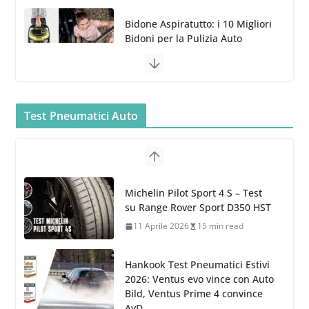
MTM PF22.2: La Migliore Foam
Gun per la tua Idropulitrice?
5 Maggio 2022
2 min read
Bullock entra nel mondo della
cura dell’Auto: la nuova linea
Car Care
Test Pneumatici Auto
26 Marzo 2025
2 min read
Arexons: nuova gamma Pulizia
Cruscotti con Tecnologia ad
Hankook Test Pneumatici Estivi
Azoto
2026: Ventus evo vince con Auto
26 Marzo 2025
2 min read
Bild, Ventus Prime 4 convince
AvD
26 Marzo 2026
8 min read
Test Gomme 2026 Tyre Reviews:
i Migliori pneumatici estivi