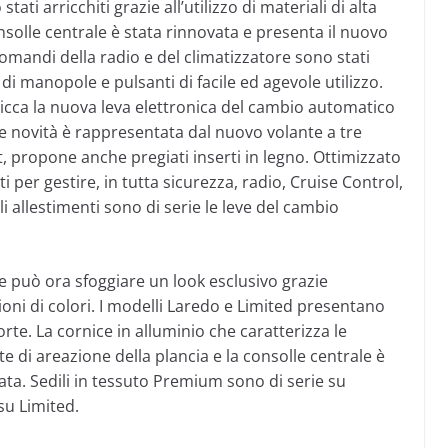
ati arricchiti grazie all’utilizzo di materiali di alta
onsolle centrale è stata rinnovata e presenta il nuovo
mandi della radio e del climatizzatore sono stati
i manopole e pulsanti di facile ed agevole utilizzo.
picca la nuova leva elettronica del cambio automatico
iore novità è rappresentata dal nuovo volante a tre
, propone anche pregiati inserti in legno. Ottimizzato
i per gestire, in tutta sicurezza, radio, Cruise Control,
li allestimenti sono di serie le leve del cambio
può ora sfoggiare un look esclusivo grazie
zioni di colori. I modelli Laredo e Limited presentano
orte. La cornice in alluminio che caratterizza le
te di areazione della plancia e la consolle centrale è
ta. Sedili in tessuto Premium sono di serie su
su Limited.