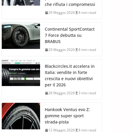
che rifiuta i compromessi
29 Maggio 2026
8 min read
Continental SportContact
7 Force debutta su
BRABUS
29 Maggio 2026
8 min read
Blackcircles.it accelera in
Italia: vendite in forte
crescita e nuovi obiettivi
per il 2026
28 Maggio 2026
3 min read
Hankook Ventus evo Z:
gomme super sport
strada-pista
12 Maggio 2026
8 min read