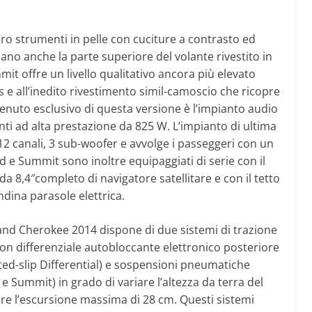
ro strumenti in pelle con cuciture a contrasto ed
zzano anche la parte superiore del volante rivestito in
t offre un livello qualitativo ancora più elevato
s e all’inedito rivestimento simil-camoscio che ricopre
ntenuto esclusivo di questa versione è l’impianto audio
i ad alta prestazione da 825 W. L’impianto di ultima
2 canali, 3 sub-woofer e avvolge i passeggeri con un
d e Summit sono inoltre equipaggiati di serie con il
8,4″completo di navigatore satellitare e con il tetto
ina parasole elettrica.
nd Cherokee 2014 dispone di due sistemi di trazione
 con differenziale autobloccante elettronico posteriore
ited-slip Differential) e sospensioni pneumatiche
 e Summit) in grado di variare l’altezza da terra del
ngere l’escursione massima di 28 cm. Questi sistemi