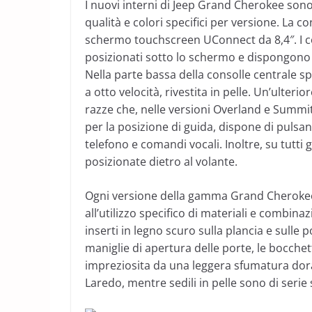
I nuovi interni di Jeep Grand Cherokee sono st
qualità e colori specifici per versione. La c
schermo touchscreen UConnect da 8,4″. I co
posizionati sotto lo schermo e dispongono d
Nella parte bassa della consolle centrale s
a otto velocità, rivestita in pelle. Un’ulter
razze che, nelle versioni Overland e Summit
per la posizione di guida, dispone di pulsant
telefono e comandi vocali. Inoltre, su tutti g
posizionate dietro al volante.
Ogni versione della gamma Grand Cherokee 
all’utilizzo specifico di materiali e combina
inserti in legno scuro sulla plancia e sulle p
maniglie di apertura delle porte, le bocchet
impreziosita da una leggera sfumatura dora
Laredo, mentre sedili in pelle sono di serie 