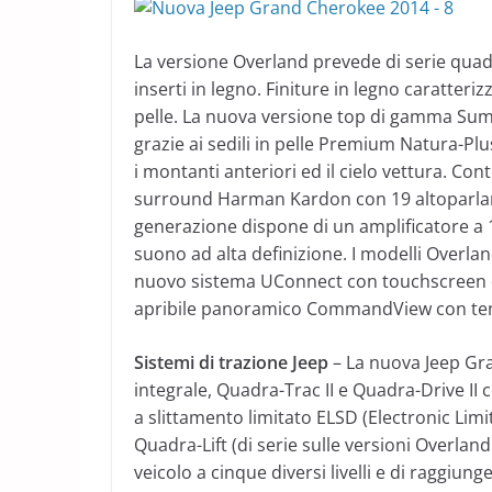
La versione Overland prevede di serie quad
inserti in legno. Finiture in legno caratteri
pelle. La nuova versione top di gamma Summi
grazie ai sedili in pelle Premium Natura-Plu
i montanti anteriori ed il cielo vettura. Co
surround Harman Kardon con 19 altoparlant
generazione dispone di un amplificatore a 1
suono ad alta definizione. I modelli Overlan
nuovo sistema UConnect con touchscreen da 
apribile panoramico CommandView con tend
Sistemi di trazione Jeep
– La nuova Jeep Gra
integrale, Quadra-Trac II e Quadra-Drive II
a slittamento limitato ELSD (Electronic Lim
Quadra-Lift (di serie sulle versioni Overland
veicolo a cinque diversi livelli e di raggiu