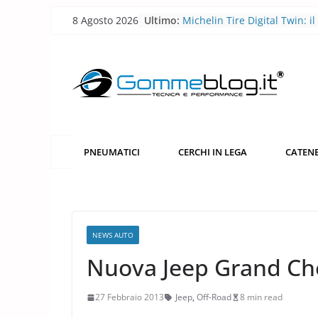
Skip
8 Agosto 2026
Ultimo:
Michelin Tire Digital Twin: il
to
pneumatico diventa smart
Michelin Pilot Sport Endura
content
2026: a Le Mans il pneumati
corsa diventa laboratorio per
futuro
BFGoodrich All-Terrain T/A 
robusto, più versatile
Pirelli P Zero Trofeo RS: il
pneumatico che porta la Po
PNEUMATICI
CERCHI IN LEGA
CATENE
Taycan Turbo GT sotto i 7 mi
Nürburgring
Pirelli porta l’acciaio riciclat
pneumatici
NEWS AUTO
Nuova Jeep Grand Ch
27 Febbraio 2013
Jeep
,
Off-Road
8 min read