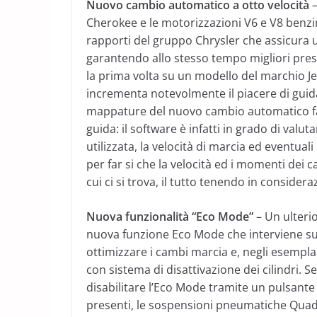
Nuovo cambio automatico a otto velocità
–
Cherokee e le motorizzazioni V6 e V8 benz
rapporti del gruppo Chrysler che assicura 
garantendo allo stesso tempo migliori prest
la prima volta su un modello del marchio J
incrementa notevolmente il piacere di guid
mappature del nuovo cambio automatico fann
guida: il software è infatti in grado di valut
utilizzata, la velocità di marcia ed eventua
per far si che la velocità ed i momenti dei c
cui ci si trova, il tutto tenendo in consider
Nuova funzionalità “Eco Mode”
– Un ulterio
nuova funzione Eco Mode che interviene sul
ottimizzare i cambi marcia e, negli esempla
con sistema di disattivazione dei cilindri. S
disabilitare l’Eco Mode tramite un pulsante 
presenti, le sospensioni pneumatiche Quadra