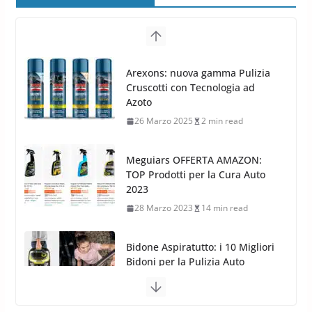
8 Aprile 2026
7 min read
G.M.P. Group rafforza la
presenza nel Nord Europa con
Meguiars OFFERTA AMAZON:
l’acquisizione di Reedijk
TOP Prodotti per la Cura Auto
3 Dicembre 2024
3 min read
2023
28 Marzo 2023
14 min read
Bidone Aspiratutto: i 10 Migliori
Bidoni per la Pulizia Auto
6 Maggio 2022
3 min read
MTM PF22.2: La Migliore Foam
Gun per la tua Idropulitrice?
5 Maggio 2022
2 min read
Bullock entra nel mondo della