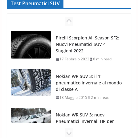
Test Pneumatici SUV
Nokian WR SUV 3: il 1°
pneumatico invernale al mondo
di classe A
13 Maggio 2015
2 min read
Nokian WR SUV 3: nuovi
Pneumatici Invernali HP per
condizioni invernali difficili
23 Aprile 2013
9 min read
Yokohama Geolandar G073: nuovi pneumatici
invernali SUV
22 Novembre 2012
2 min read