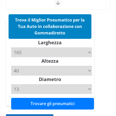
confermano il salto tecnico del
nuovo estivo premium
16 Marzo 2026
6 min read
Trova il Miglior Pneumatico per la
Tua Auto in collaborazione con
Pirelli P Zero Trofeo RS: per
Gommadiretto
Tyre Reviews è la gomma semi-
Larghezza
slick da battere
20 Aprile 2026
4 min read
Altezza
Michelin Pilot Sport 4 S – Test
su Range Rover Sport D350 HST
11 Aprile 2026
15 min read
Diametro
Trovare gli pneumatici