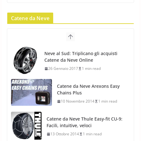
Pirelli Scorpion Winter 2: Nuovi
Pneumatici Invernali SUV 2022
Catene da Neve
17 Febbraio 2022
6 min read
Pirelli Scorpion All Season SF2:
Nuovi Pneumatici SUV 4
Catene da Neve Arexons Easy
Stagioni 2022
Chains Plus
17 Febbraio 2022
6 min read
10 Novembre 2014
1 min read
Catene da Neve Thule Easy-fit CU-9:
Facili, intuitive, veloci
13 Ottobre 2014
1 min read
Calze da Neve Arexocks by
Arexons
26 Ottobre 2013
1 min read