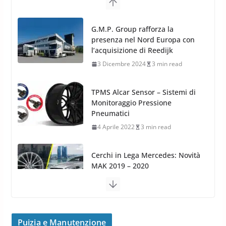
TPMS Alcar Sensor – Sistemi di
Monitoraggio Pressione
Pneumatici
4 Aprile 2022
3 min read
Cerchi in Lega Mercedes: Novità
MAK 2019 – 2020
16 Settembre 2019
1 min read
Cerchi in Lega Volvo: Nuovi
MAK FIVESTAR (2019)
24 Luglio 2019
1 min read
Cerchi in lega grandi: quando
peggiorano davvero comfort,
frenata e handling
Puizia e Manutenzione