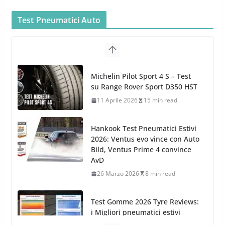
cura dell’Auto: la nuova linea
Car Care
Test Pneumatici Auto
26 Marzo 2025
2 min read
Arexons: nuova gamma Pulizia
Cruscotti con Tecnologia ad
Hankook Test Pneumatici Estivi
Azoto
2026: Ventus evo vince con Auto
26 Marzo 2025
2 min read
Bild, Ventus Prime 4 convince
AvD
26 Marzo 2026
8 min read
Test Gomme 2026 Tyre Reviews:
i Migliori pneumatici estivi
sportivi a confronto
17 Marzo 2026
5 min read
Pirelli Cinturato 2026: due
vittorie nei test europei