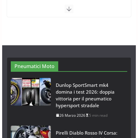
Calze da Neve per Auto 2025:
Omologazione e Migliori
Modelli Omologati per l’Italia
28 Ottobre 2025
4 min read
Neve al Sud: Triplicano gli acquisti
Catene da Neve Online
26 Gennaio 2017
1 min read
Pneumatici Moto
Dunlop SportSmart mk4
domina i test 2026: doppia
vittoria per il pneumatico
hypersport stradale
26 Marzo 2026
5 min read
Pirelli Diablo Rosso IV Corsa: