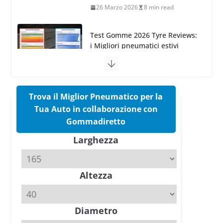
i Migliori pneumatici estivi
sportivi a confronto
17 Marzo 2026
5 min read
Pirelli Cinturato 2026: due
vittorie nei test europei
confermano il salto tecnico del
nuovo estivo premium
Trova il Miglior Pneumatico per la
16 Marzo 2026
6 min read
Tua Auto in collaborazione con
Gommadiretto
Pirelli P Zero Trofeo RS: per
Larghezza
Tyre Reviews è la gomma semi-
slick da battere
20 Aprile 2026
4 min read
Altezza
Diametro