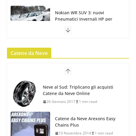
condizioni invernali difficili
23 Aprile 2013
9 min read
Yokohama Geolandar G073: nuovi
pneumatici invernali SUV
22 Novembre 2012
2 min read
Catene da Neve
Neve al Sud: Triplicano gli acquisti
Catene da Neve Online
Pirelli Scorpion Winter 2: Nuovi
26 Gennaio 2017
1 min read
Pneumatici Invernali SUV 2022
17 Febbraio 2022
6 min read
Catene da Neve Arexons Easy
Chains Plus
10 Novembre 2014
1 min read
Catene da Neve Thule Easy-fit CU-9:
Facili, intuitive, veloci