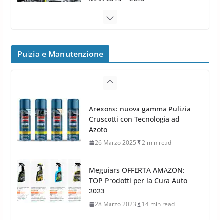
Cerchi in Lega Volvo: Nuovi
MAK FIVESTAR (2019)
24 Luglio 2019
1 min read
Cerchi in lega grandi: quando
Puizia e Manutenzione
peggiorano davvero comfort,
Arexons: nuova gamma Pulizia
frenata e handling
Cruscotti con Tecnologia ad
8 Aprile 2026
7 min read
Azoto
26 Marzo 2025
2 min read
Meguiars OFFERTA AMAZON:
TOP Prodotti per la Cura Auto
2023
28 Marzo 2023
14 min read
Bidone Aspiratutto: i 10 Migliori
Bidoni per la Pulizia Auto
6 Maggio 2022
3 min read