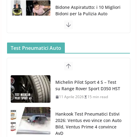
MTM PF22.2: La Migliore Foam
Gun per la tua Idropulitrice?
5 Maggio 2022
2 min read
Bullock entra nel mondo della
Test Pneumatici Auto
cura dell’Auto: la nuova linea
Michelin Pilot Sport 4 S – Test
Car Care
su Range Rover Sport D350 HST
26 Marzo 2025
2 min read
11 Aprile 2026
15 min read
Hankook Test Pneumatici Estivi
2026: Ventus evo vince con Auto
Bild, Ventus Prime 4 convince
AvD
26 Marzo 2026
8 min read
Test Gomme 2026 Tyre Reviews: