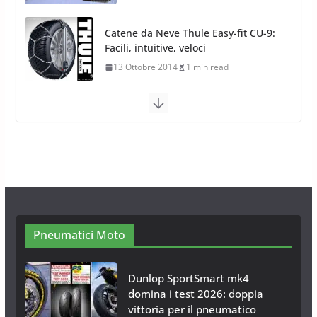
13 Ottobre 2014
1 min read
Calze da Neve Arexocks by
Arexons
26 Ottobre 2013
1 min read
Calze da Neve per Auto 2025:
Omologazione e Migliori
Modelli Omologati per l’Italia
28 Ottobre 2025
4 min read
Pneumatici Moto
Dunlop SportSmart mk4
domina i test 2026: doppia
vittoria per il pneumatico