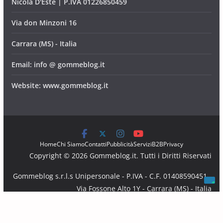
Nicola D'Este | P.IVA 01226850459
Via don Minzoni 16
Carrara (MS) - Italia
Email: info @ gommeblog.it
Website: www.gommeblog.it
Home
Chi Siamo
Contatti
Pubblicità
Servizi
B2B
Privacy
Copyright © 2026 Gommeblog.it. Tutti i Diritti Riservati
Gommeblog s.r.l.s Unipersonale - P.IVA - C.F. 01408590451 -
Via Fossone Alto 1Y - Carrara (MS) - Italia
Email: info @ gommeblog.it - Website: www.gommeblog.it