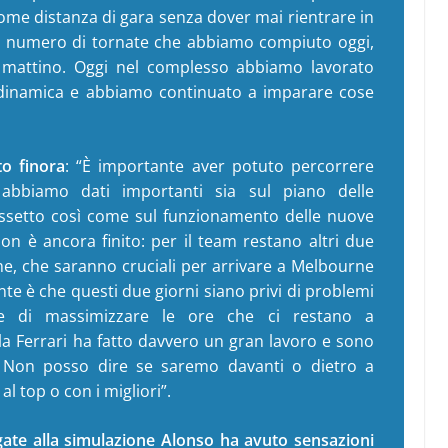
come distanza di gara senza dover mai rientrare in
n numero di tornate che abbiamo compiuto oggi,
l mattino. Oggi nel complesso abbiamo lavorato
rodinamica e abbiamo continuato a imparare cose
o finora
: “È importante aver potuto percorrere
, abbiamo dati importanti sia sul piano delle
’assetto così come sul funzionamento delle nuove
non è ancora finito: per il team restano altri due
me, che saranno cruciali per arrivare a Melbourne
nte è che questi due giorni siano privi di problemi
e di massimizzare le ore che ci restano a
 la Ferrari ha fatto davvero un gran lavoro e sono
. Non posso dire se saremo davanti o dietro a
l top o con i migliori”.
gate alla simulazione Alonso ha avuto sensazioni