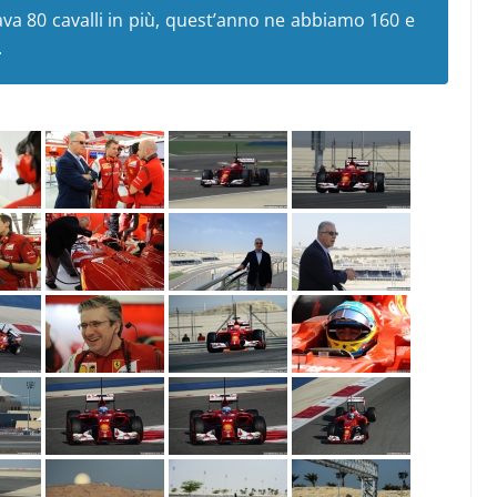
a 80 cavalli in più, quest’anno ne abbiamo 160 e
.