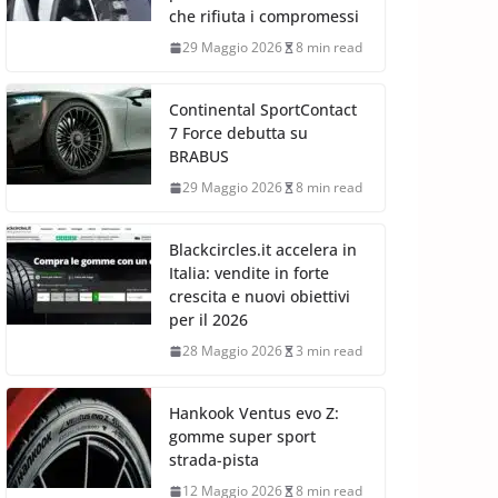
che rifiuta i compromessi
29 Maggio 2026
8 min read
Continental SportContact
7 Force debutta su
BRABUS
29 Maggio 2026
8 min read
Blackcircles.it accelera in
Italia: vendite in forte
crescita e nuovi obiettivi
per il 2026
28 Maggio 2026
3 min read
Hankook Ventus evo Z:
gomme super sport
strada-pista
12 Maggio 2026
8 min read