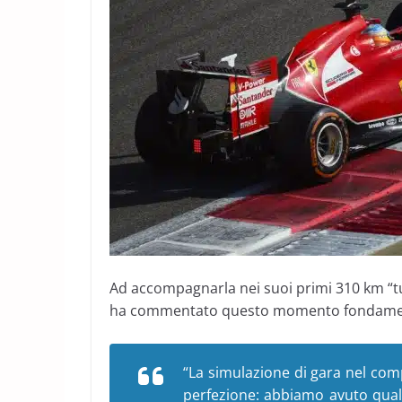
Ad accompagnarla nei suoi primi 310 km “tut
ha commentato questo momento fondament
“La simulazione di gara nel com
perfezione: abbiamo avuto qual