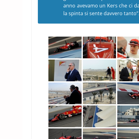
anno avevamo un Kers che ci dav
la spinta si sente davvero tanto”