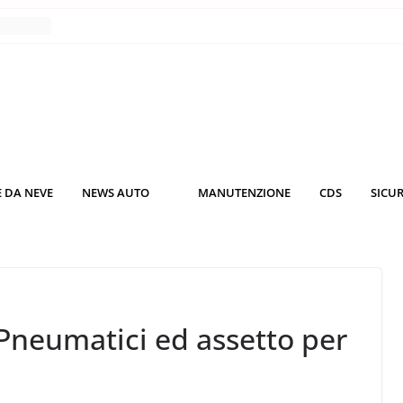
o nei
nce
co da
 il
KO3: più
 DA NEVE
NEWS AUTO
MANUTENZIONE
CDS
SICU
rsche
nuti al
u Pneumatici ed assetto per