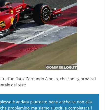
ti d’un fiato” Fernando Alonso, che con i giornalisti
ale dei test:
plesso è andata piuttosto bene anche se non alla
che problemino ma siamo riusciti a completare i