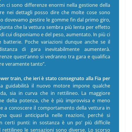
on ci sono differenze enormi nella gestione della
re nei dettagli posso dire che molte cose sono
no dovevamo gestire le gomme fin dal primo giro,
giunta che la vettura sembra più lenta per effetto
di cui disponiamo e del peso, aumentato. In più ci
 batterie. Poche variazioni dunque anche se il
stanza di gara inevitabilmente aumenterà.
renze quest’anno si vedranno tra gara e qualifica
ere veramente tanto”.
wer train, che ieri è stato consegnato alla Fia per
la guidabilità il nuovo motore impone qualche
da, sia in curva che in rettilineo. La maggiore
one della potenza, che è più improvvisa e meno
 a conoscere il comportamento della vettura in
gna quasi anticiparla nelle reazioni, perché si
 certi punti: in sostanza è un po’ più difficile
l rettilineo le sensazioni sono diverse. Lo scorso