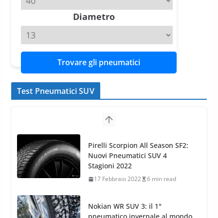
11 Aprile 2026
15 min read
Diametro
Trovare gli pneumatici
Test Pneumatici SUV
Nokian WR SUV 3: il 1°
pneumatico invernale al mondo
di classe A
13 Maggio 2015
2 min read
Nokian WR SUV 3: nuovi
Pneumatici Invernali HP per