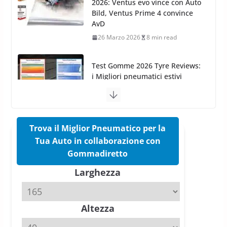
Test Gomme 2026 Tyre Reviews:
i Migliori pneumatici estivi
sportivi a confronto
17 Marzo 2026
5 min read
Pirelli Cinturato 2026: due
vittorie nei test europei
confermano il salto tecnico del
nuovo estivo premium
16 Marzo 2026
6 min read
Trova il Miglior Pneumatico per la
Tua Auto in collaborazione con
Pirelli P Zero Trofeo RS: per
Gommadiretto
Tyre Reviews è la gomma semi-
Larghezza
slick da battere
20 Aprile 2026
4 min read
Altezza
Michelin Pilot Sport 4 S – Test
su Range Rover Sport D350 HST