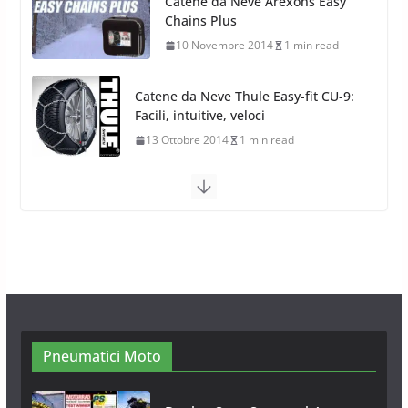
Catene da Neve Thule Easy-fit CU-9:
Facili, intuitive, veloci
13 Ottobre 2014
1 min read
Calze da Neve Arexocks by
Arexons
26 Ottobre 2013
1 min read
Calze da Neve per Auto 2025:
Omologazione e Migliori
Modelli Omologati per l’Italia
28 Ottobre 2025
4 min read
Neve al Sud: Triplicano gli acquisti
Catene da Neve Online
26 Gennaio 2017
1 min read
Pneumatici Moto