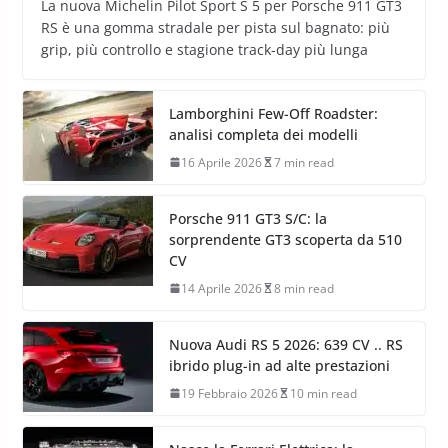
La nuova Michelin Pilot Sport S 5 per Porsche 911 GT3
RS è una gomma stradale per pista sul bagnato: più
grip, più controllo e stagione track-day più lunga
Lamborghini Few-Off Roadster:
analisi completa dei modelli
16 Aprile 2026
7 min read
Porsche 911 GT3 S/C: la
sorprendente GT3 scoperta da 510
CV
14 Aprile 2026
8 min read
Nuova Audi RS 5 2026: 639 CV .. RS
ibrido plug-in ad alte prestazioni
19 Febbraio 2026
10 min read