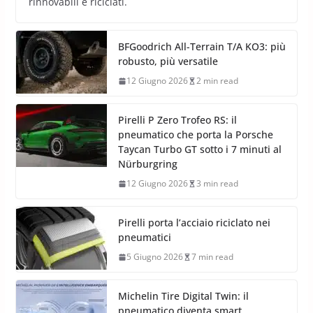
rinnovabili e riciclati.
BFGoodrich All-Terrain T/A KO3: più
robusto, più versatile
12 Giugno 2026
2 min read
Pirelli P Zero Trofeo RS: il
pneumatico che porta la Porsche
Taycan Turbo GT sotto i 7 minuti al
Nürburgring
12 Giugno 2026
3 min read
Pirelli porta l’acciaio riciclato nei
pneumatici
5 Giugno 2026
7 min read
Michelin Tire Digital Twin: il
pneumatico diventa smart