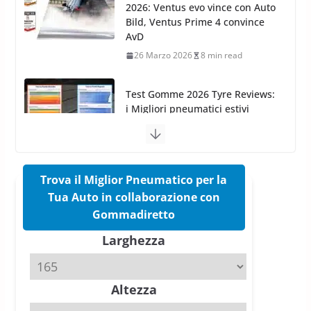
Test Gomme 2026 Tyre Reviews:
i Migliori pneumatici estivi
sportivi a confronto
17 Marzo 2026
5 min read
Pirelli Cinturato 2026: due
vittorie nei test europei
confermano il salto tecnico del
nuovo estivo premium
16 Marzo 2026
6 min read
Trova il Miglior Pneumatico per la
Tua Auto in collaborazione con
Pirelli P Zero Trofeo RS: per
Gommadiretto
Tyre Reviews è la gomma semi-
Larghezza
slick da battere
20 Aprile 2026
4 min read
Altezza
Michelin Pilot Sport 4 S – Test