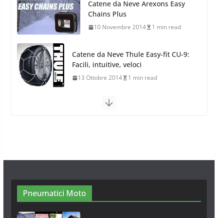
Catene da Neve Thule Easy-fit CU-9:
Facili, intuitive, veloci
13 Ottobre 2014
1 min read
Calze da Neve Arexocks by
Arexons
26 Ottobre 2013
1 min read
Calze da Neve per Auto 2025:
Omologazione e Migliori
Modelli Omologati per l’Italia
28 Ottobre 2025
4 min read
Neve al Sud: Triplicano gli acquisti
Catene da Neve Online
26 Gennaio 2017
1 min read
Pneumatici Moto