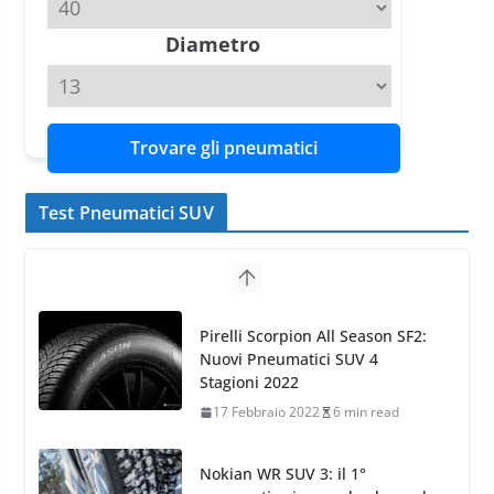
su Range Rover Sport D350 HST
11 Aprile 2026
15 min read
Diametro
Trovare gli pneumatici
Test Pneumatici SUV
Nokian WR SUV 3: il 1°
pneumatico invernale al mondo
di classe A
13 Maggio 2015
2 min read
Nokian WR SUV 3: nuovi