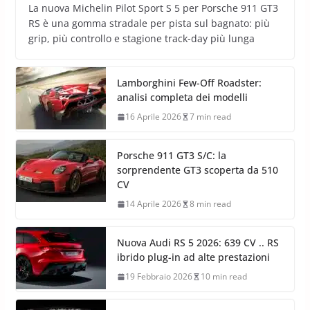
La nuova Michelin Pilot Sport S 5 per Porsche 911 GT3
RS è una gomma stradale per pista sul bagnato: più
grip, più controllo e stagione track-day più lunga
Lamborghini Few-Off Roadster:
analisi completa dei modelli
16 Aprile 2026
7 min read
Porsche 911 GT3 S/C: la
sorprendente GT3 scoperta da 510
CV
14 Aprile 2026
8 min read
Nuova Audi RS 5 2026: 639 CV .. RS
ibrido plug-in ad alte prestazioni
19 Febbraio 2026
10 min read