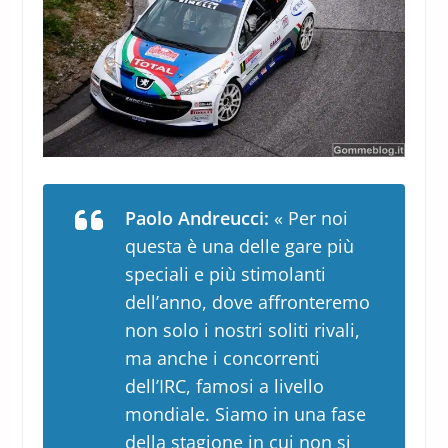
Paolo Andreucci:
« Per noi
questa è una delle gare più
speciali e più stimolanti
dell’anno, dove affronteremo
non solo i nostri soliti rivali,
ma anche i concorrenti
dell’IRC, famosi a livello
mondiale. Siamo in una fase
della stagione in cui non si