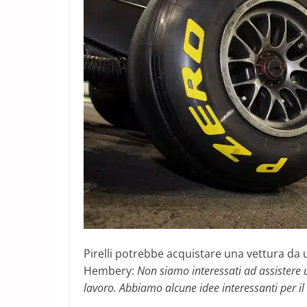
Pirelli potrebbe acquistare una vettura da 
Hembery:
Non siamo interessati ad assistere 
lavoro. Abbiamo alcune idee interessanti per i