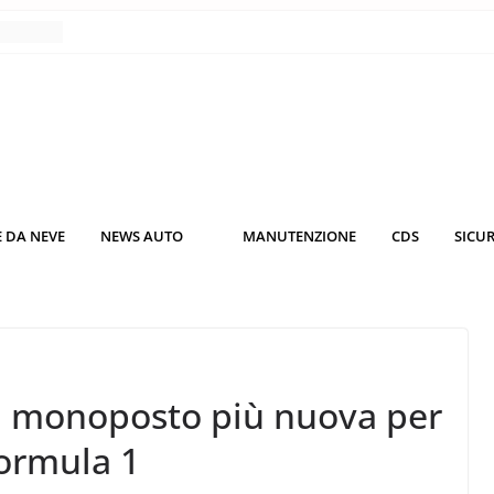
nce
co da
 il
KO3: più
rsche
 DA NEVE
NEWS AUTO
MANUTENZIONE
CDS
SICU
nuti al
o nei
a monoposto più nuova per
Formula 1