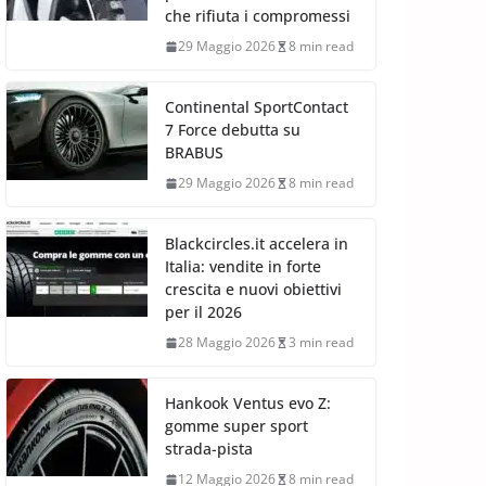
che rifiuta i compromessi
29 Maggio 2026
8 min read
Continental SportContact
7 Force debutta su
BRABUS
29 Maggio 2026
8 min read
Blackcircles.it accelera in
Italia: vendite in forte
crescita e nuovi obiettivi
per il 2026
28 Maggio 2026
3 min read
Hankook Ventus evo Z:
gomme super sport
strada-pista
12 Maggio 2026
8 min read