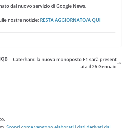
nato dal nuovo servizio di Google News.
lle nostre notizie:
RESTA AGGIORNATO/A QUI
 MQB
Caterham: la nuova monoposto F1 sarà present
ata il 26 Gennaio
to.
am.
Scopri come vengono elaborati i dati derivati dai