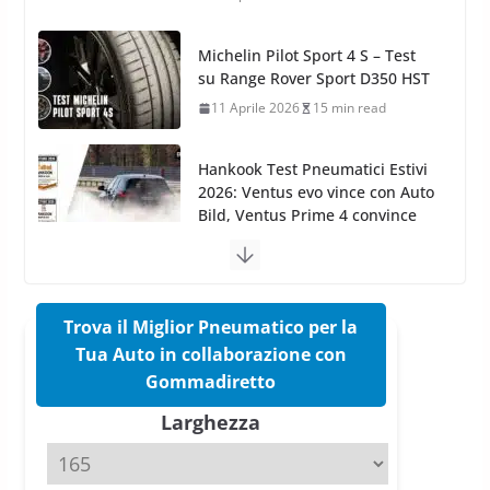
Michelin Pilot Sport 4 S – Test
su Range Rover Sport D350 HST
11 Aprile 2026
15 min read
Hankook Test Pneumatici Estivi
2026: Ventus evo vince con Auto
Bild, Ventus Prime 4 convince
AvD
26 Marzo 2026
8 min read
Trova il Miglior Pneumatico per la
Test Gomme 2026 Tyre Reviews:
i Migliori pneumatici estivi
Tua Auto in collaborazione con
sportivi a confronto
Gommadiretto
17 Marzo 2026
5 min read
Larghezza
Pirelli Cinturato 2026: due
vittorie nei test europei