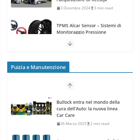
3 Dicembre 2024
3 min read
TPMS Alcar Sensor – Sistemi di
Monitoraggio Pressione
Pneumatici
4 Aprile 2022
3 min read
Cerchi in Lega Mercedes: Novità
Puizia e Manutenzione
MAK 2019 – 2020
16 Settembre 2019
1 min read
Cerchi in Lega Volvo: Nuovi
Bullock entra nel mondo della
MAK FIVESTAR (2019)
cura dell’Auto: la nuova linea
24 Luglio 2019
1 min read
Car Care
26 Marzo 2025
2 min read