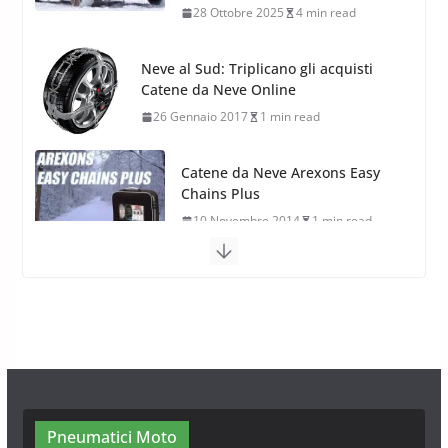
28 Ottobre 2025
4 min read
Neve al Sud: Triplicano gli acquisti
Catene da Neve Online
26 Gennaio 2017
1 min read
Catene da Neve Arexons Easy
Chains Plus
10 Novembre 2014
1 min read
Catene da Neve Thule Easy-fit CU-9:
Facili, intuitive, veloci
13 Ottobre 2014
1 min read
Calze da Neve Arexocks by
Arexons
26 Ottobre 2013
1 min read
Pneumatici Moto