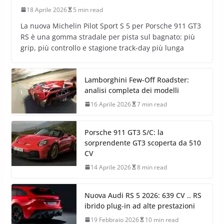
18 Aprile 2026
5 min read
La nuova Michelin Pilot Sport S 5 per Porsche 911 GT3
RS è una gomma stradale per pista sul bagnato: più
grip, più controllo e stagione track-day più lunga
Lamborghini Few-Off Roadster:
analisi completa dei modelli
16 Aprile 2026
7 min read
Porsche 911 GT3 S/C: la
sorprendente GT3 scoperta da 510
CV
14 Aprile 2026
8 min read
Nuova Audi RS 5 2026: 639 CV .. RS
ibrido plug-in ad alte prestazioni
19 Febbraio 2026
10 min read