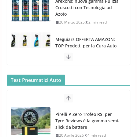
Arexons: nuova gamma Pulizia
Cruscotti con Tecnologia ad
Azoto
26 Marzo 2025
2 min read
Meguiars OFFERTA AMAZON:
TOP Prodotti per la Cura Auto
2023
28 Marzo 2023
14 min read
Bidone Aspiratutto: i 10 Migliori
Test Pneumatici Auto
Bidoni per la Pulizia Auto
6 Maggio 2022
3 min read
MTM PF22.2: La Migliore Foam
Pirelli P Zero Trofeo RS: per
Gun per la tua Idropulitrice?
Tyre Reviews è la gomma semi-
5 Maggio 2022
2 min read
slick da battere
20 Aprile 2026
4 min read