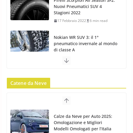
Pirelli Scorpion All Season SF2:
Nuovi Pneumatici SUV 4
Stagioni 2022
17 Febbraio 2022
6 min read
Nokian WR SUV 3: il 1°
pneumatico invernale al mondo
di classe A
13 Maggio 2015
2 min read
Nokian WR SUV 3: nuovi
Pneumatici Invernali HP per
Catene da Neve
condizioni invernali difficili
23 Aprile 2013
9 min read
Yokohama Geolandar G073: nuovi
Calze da Neve per Auto 2025:
pneumatici invernali SUV
Omologazione e Migliori
22 Novembre 2012
2 min read
Modelli Omologati per l’Italia