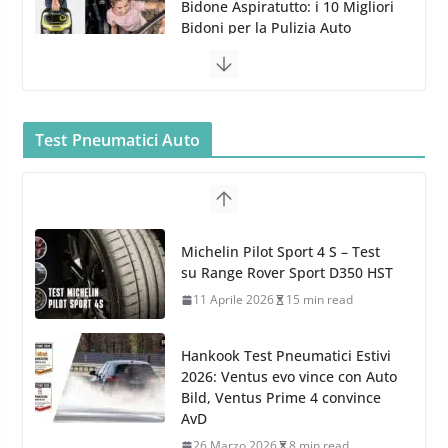
Gun per la tua Idropulitrice?
5 Maggio 2022
2 min read
Bullock entra nel mondo della
cura dell’Auto: la nuova linea
Car Care
Test Pneumatici Auto
26 Marzo 2025
2 min read
Arexons: nuova gamma Pulizia
Cruscotti con Tecnologia ad
Hankook Test Pneumatici Estivi
Azoto
2026: Ventus evo vince con Auto
26 Marzo 2025
2 min read
Bild, Ventus Prime 4 convince
AvD
26 Marzo 2026
8 min read
Test Gomme 2026 Tyre Reviews:
i Migliori pneumatici estivi
sportivi a confronto