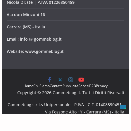
Nicola D'Este | P.IVA 01226850459
Via don Minzoni 16
Carrara (MS) - Italia
Email: info @ gommeblog.it
Website: www.gommeblog.it
Home
Chi Siamo
Contatti
Pubblicità
Servizi
B2B
Privacy
Copyright © 2026 Gommeblog.it. Tutti i Diritti Riservati
Gommeblog s.r.l.s Unipersonale - P.IVA - C.F. 01408590451 -
Via Fossone Alto 1Y - Carrara (MS) - Italia
Email: info @ gommeblog.it - Website: www.gommeblog.it