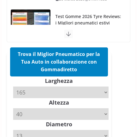
17 Marzo 2026
5 min read
Pirelli Cinturato 2026: due
vittorie nei test europei
confermano il salto tecnico del
nuovo estivo premium
16 Marzo 2026
6 min read
Trova il Miglior Pneumatico per la
Tua Auto in collaborazione con
Pirelli P Zero Trofeo RS: per
Gommadiretto
Tyre Reviews è la gomma semi-
Larghezza
slick da battere
20 Aprile 2026
4 min read
Altezza
Michelin Pilot Sport 4 S – Test
su Range Rover Sport D350 HST
11 Aprile 2026
15 min read
Diametro