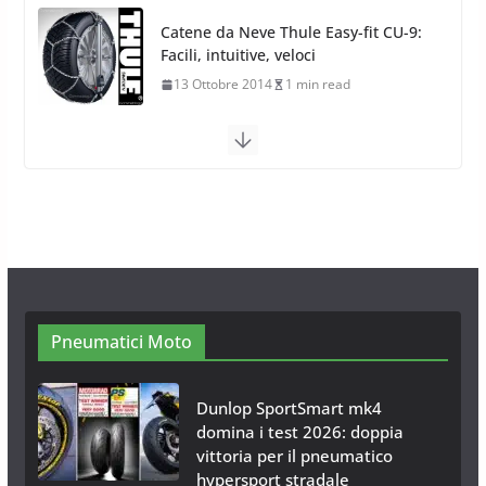
Calze da Neve Arexocks by
Arexons
26 Ottobre 2013
1 min read
Calze da Neve per Auto 2025:
Omologazione e Migliori
Modelli Omologati per l’Italia
28 Ottobre 2025
4 min read
Neve al Sud: Triplicano gli acquisti
Catene da Neve Online
26 Gennaio 2017
1 min read
Pneumatici Moto
Dunlop SportSmart mk4
domina i test 2026: doppia
vittoria per il pneumatico
hypersport stradale