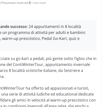
 Pneumatici Invernali
1 min read
rande successo
: 24 appuntamenti in 8 località
te e un programma di attività per adulti e bambini:
x, warm-up presciistico, Pedal Go-Kart, quiz e
cciate su go-kart a pedali, più gente sotto l’igloo che in
izione del ContiWinterTour, appuntamento invernale
o 8 località sciistiche italiane, da Sestriere a
na.
ontiWinterTour ha offerto ad appassionati e turisti,
, una serie di attività ludiche ed educational dedicate
fidare gli amici in velocità al warm-up presciistico con
ra in condizioni invernali all’area relax, dai giochi a