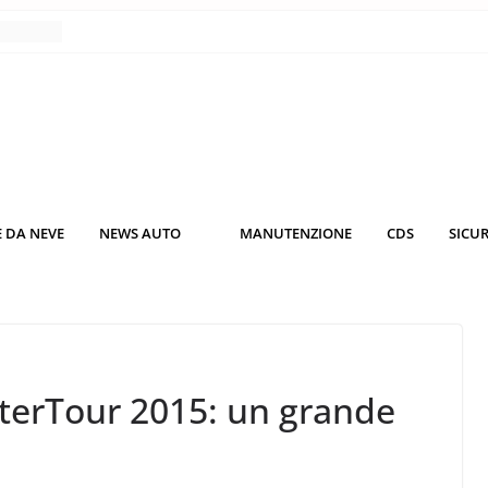
nce
co da
 il
KO3: più
rsche
 DA NEVE
NEWS AUTO
MANUTENZIONE
CDS
SICU
nuti al
o nei
terTour 2015: un grande