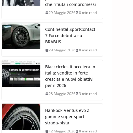
che rifiuta i compromessi
29 Maggio 2026
8 min read
Continental SportContact
7 Force debutta su
BRABUS
29 Maggio 2026
8 min read
Blackcircles.it accelera in
Italia: vendite in forte
crescita e nuovi obiettivi
per il 2026
28 Maggio 2026
3 min read
Hankook Ventus evo Z:
gomme super sport
strada-pista
12 Maggio 2026
8 min read