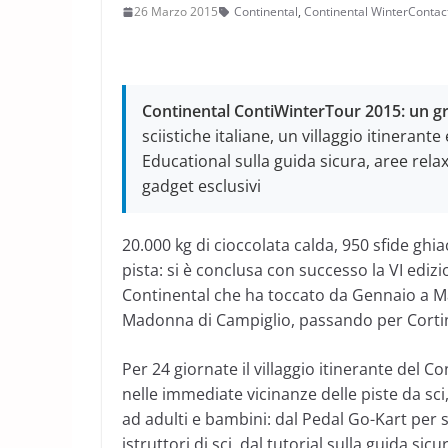
26 Marzo 2015
Continental
,
Continental WinterContact
Continental ContiWinterTour 2015: un g
sciistiche italiane, un villaggio itineran
Educational sulla guida sicura, aree rela
gadget esclusivi
20.000 kg di cioccolata calda, 950 sfide ghia
pista: si è conclusa con successo la VI ed
Continental che ha toccato da Gennaio a Marz
Madonna di Campiglio, passando per Corti
Per 24 giornate il villaggio itinerante del C
nelle immediate vicinanze delle piste da sci
ad adulti e bambini: dal Pedal Go-Kart per s
istruttori di sci, dal tutorial sulla guida sicu