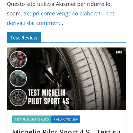
Questo sito utilizza Akismet per ridurre lo
spam.
Scopri come vengono elaborati i dati
derivati dai commenti
.
Test Review
TEST PNEUMATICI AUTO
PNEUMATICI SUV
Michelin Pilot Sport 4 S – Test su