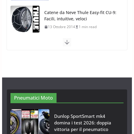
Calze da Neve Arexocks by
Arexons
26 Ottobre 2013
1 min read
Calze da Neve per Auto 2025:
Omologazione e Migliori
Modelli Omologati per l’Italia
28 Ottobre 2025
4 min read
Neve al Sud: Triplicano gli acquisti
Catene da Neve Online
26 Gennaio 2017
1 min read
Pneumatici Moto
Dunlop SportSmart mk4
domina i test 2026: doppia
vittoria per il pneumatico