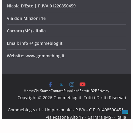
Nicola D'Este | P.IVA 01226850459
Via don Minzoni 16
Carrara (MS) - Italia
Email: info @ gommeblog.it
Website: www.gommeblog.it
Home
Chi Siamo
Contatti
Pubblicità
Servizi
B2B
Privacy
Copyright © 2026 Gommeblog.it. Tutti i Diritti Riservati
Gommeblog s.r.l.s Unipersonale - P.IVA - C.F. 01408590451 -
Via Fossone Alto 1Y - Carrara (MS) - Italia
Email: info @ gommeblog.it - Website: www.gommeblog.it