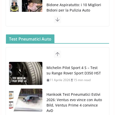
Gun per la tua Idropulitrice?
5 Maggio 2022
2 min read
Bullock entra nel mondo della
cura dell’Auto: la nuova linea
Car Care
Test Pneumatici Auto
26 Marzo 2025
2 min read
Arexons: nuova gamma Pulizia
Cruscotti con Tecnologia ad
Hankook Test Pneumatici Estivi
Azoto
2026: Ventus evo vince con Auto
26 Marzo 2025
2 min read
Bild, Ventus Prime 4 convince
AvD
26 Marzo 2026
8 min read
Test Gomme 2026 Tyre Reviews:
i Migliori pneumatici estivi