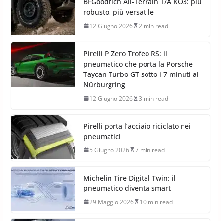
BFGoodrich All-Terrain T/A KO3: più
robusto, più versatile
12 Giugno 2026
2 min read
Pirelli P Zero Trofeo RS: il
pneumatico che porta la Porsche
Taycan Turbo GT sotto i 7 minuti al
Nürburgring
12 Giugno 2026
3 min read
Pirelli porta l’acciaio riciclato nei
pneumatici
5 Giugno 2026
7 min read
Michelin Tire Digital Twin: il
pneumatico diventa smart
29 Maggio 2026
10 min read