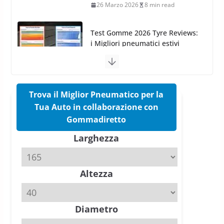
sportivi a confronto
17 Marzo 2026
5 min read
Pirelli Cinturato 2026: due
vittorie nei test europei
confermano il salto tecnico del
nuovo estivo premium
16 Marzo 2026
6 min read
Trova il Miglior Pneumatico per la
Tua Auto in collaborazione con
Pirelli P Zero Trofeo RS: per
Gommadiretto
Tyre Reviews è la gomma semi-
Larghezza
slick da battere
20 Aprile 2026
4 min read
Altezza
Michelin Pilot Sport 4 S – Test
su Range Rover Sport D350 HST
11 Aprile 2026
15 min read
Diametro