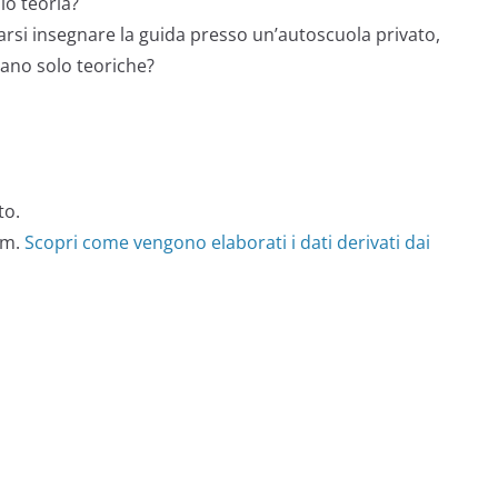
lo teoria?
farsi insegnare la guida presso un’autoscuola privato,
rano solo teoriche?
to.
am.
Scopri come vengono elaborati i dati derivati dai