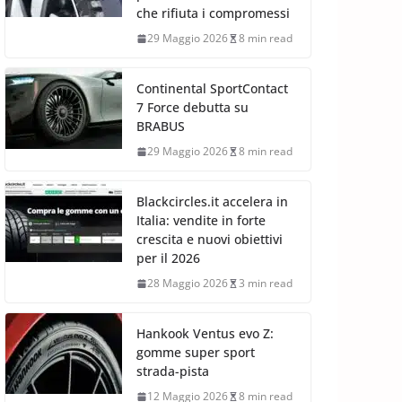
che rifiuta i compromessi
29 Maggio 2026
8 min read
Continental SportContact
7 Force debutta su
BRABUS
29 Maggio 2026
8 min read
Blackcircles.it accelera in
Italia: vendite in forte
crescita e nuovi obiettivi
per il 2026
28 Maggio 2026
3 min read
Hankook Ventus evo Z:
gomme super sport
strada-pista
12 Maggio 2026
8 min read