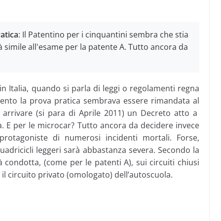
ratica
: Il Patentino per i cinquantini sembra che stia
rà simile all'esame per la patente A. Tutto ancora da
n Italia, quando si parla di leggi o regolamenti regna
mento la prova pratica sembrava essere rimandata al
arrivare (si para di Aprile 2011) un Decreto atto a
ssa. E per le microcar? Tutto ancora da decidere invece
rotagoniste di numerosi incidenti mortali. Forse,
quadricicli leggeri sarà abbastanza severa. Secondo la
à condotta, (come per le patenti A), sui circuiti chiusi
 il circuito privato (omologato) dell’autoscuola.