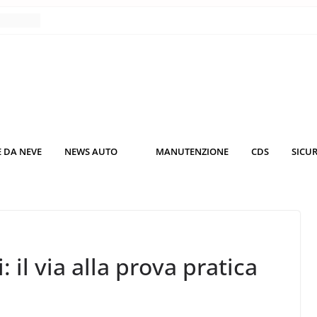
nce
co da
 il
KO3: più
rsche
 DA NEVE
NEWS AUTO
MANUTENZIONE
CDS
SICU
nuti al
o nei
 il via alla prova pratica