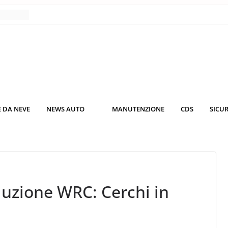
nce
co da
 il
KO3: più
rsche
 DA NEVE
NEWS AUTO
MANUTENZIONE
CDS
SICU
nuti al
o nei
uzione WRC: Cerchi in