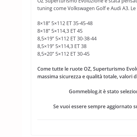
OZ Superturismo Evoluzione è stata pensata
tuning come Volkswagen Golf e Audi A3. Le 
8×18” 5×112 ET 35-45-48
8×18” 5×114,3 ET 45
8,5×19” 5×112 ET 30-38-44
8,5×19” 5×114,3 ET 38
8,5×20” 5×112 ET 30-45
Come tutte le ruote OZ, Superturismo Evo
massima sicurezza e qualità totale, valori 
Gommeblog.it è stato selezio
Se vuoi essere sempre aggiornato su