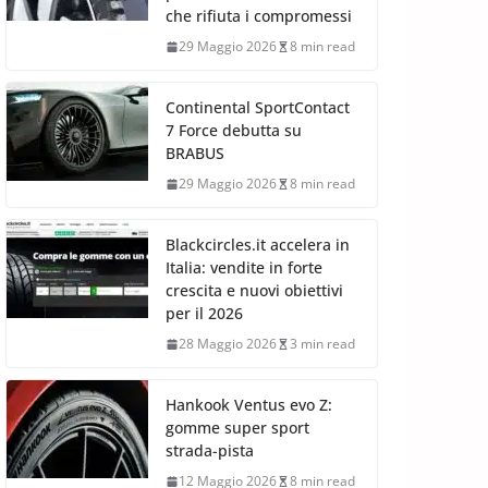
che rifiuta i compromessi
29 Maggio 2026
8 min read
Continental SportContact
7 Force debutta su
BRABUS
29 Maggio 2026
8 min read
Blackcircles.it accelera in
Italia: vendite in forte
crescita e nuovi obiettivi
per il 2026
28 Maggio 2026
3 min read
Hankook Ventus evo Z:
gomme super sport
strada-pista
12 Maggio 2026
8 min read