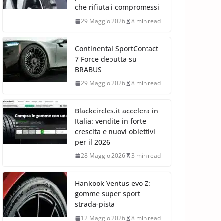
che rifiuta i compromessi
29 Maggio 2026
8 min read
Continental SportContact
7 Force debutta su
BRABUS
29 Maggio 2026
8 min read
Blackcircles.it accelera in
Italia: vendite in forte
crescita e nuovi obiettivi
per il 2026
28 Maggio 2026
3 min read
Hankook Ventus evo Z:
gomme super sport
strada-pista
12 Maggio 2026
8 min read