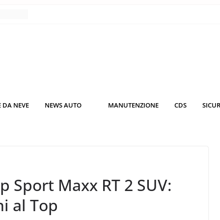
nce
co da
 il
KO3: più
rsche
 DA NEVE
NEWS AUTO
MANUTENZIONE
CDS
SICU
nuti al
o nei
 Sport Maxx RT 2 SUV:
i al Top