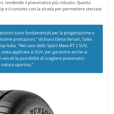
oni, rendendo il pneumatico più robusto. Questa
rip e il contatto con la strada per permettere sterzate
etizioni sono fondamentali per la progettazione e
tissime prestazioni,”
dichiara Elena Versari, Sales
p Italia
. “Nel caso dello Sport Maxx RT 2 SUV,
̀ stata applicata ai SUV, per garantire anche ai
veicoli la possibilità di scegliere pneumatici
o natura sportiva.”