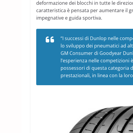
deformazione dei blocchi in tutte le direzi
caratteristica è pensata per aumentare il g
impegnative e guida sportiva.
“I successi di Dunlop nelle comp
lo sviluppo dei pneumatici ad al
GM Consumer di Goodyear Dunlo
l’esperienza nelle competizioni e
possessori di questa categoria di 
prestazionali, in linea con la lor