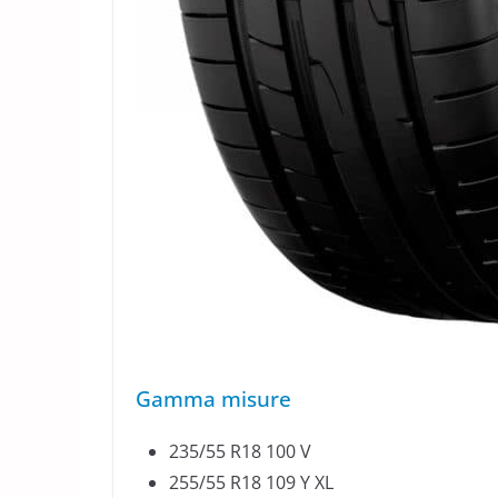
Gamma misure
235/55 R18 100 V
255/55 R18 109 Y XL