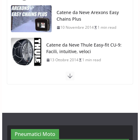
Catene da Neve Thule Easy-fit CU-9:
Facili, intuitive, veloci
13 Ottobre 2014
1 min read
Calze da Neve Arexocks by
Arexons
26 Ottobre 2013
1 min read
Calze da Neve per Auto 2025:
Omologazione e Migliori
Modelli Omologati per l’Italia
28 Ottobre 2025
4 min read
Neve al Sud: Triplicano gli acquisti
Catene da Neve Online
26 Gennaio 2017
1 min read
Pneumatici Moto