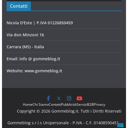
Contatti
Nicola D'Este | P.IVA 01226850459
Via don Minzoni 16
Carrara (MS) - Italia
Email: info @ gommeblog.it
Website: www.gommeblog.it
Home
Chi Siamo
Contatti
Pubblicità
Servizi
B2B
Privacy
Copyright © 2026 Gommeblog.it. Tutti i Diritti Riservati
Gommeblog s.r.l.s Unipersonale - P.IVA - C.F. 01408590451 -