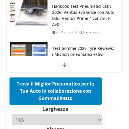
26 Marzo 2026
8 min read
Test Gomme 2026 Tyre Reviews:
i Migliori pneumatici estivi
sportivi a confronto
17 Marzo 2026
5 min read
Pirelli Cinturato 2026: due
vittorie nei test europei
confermano il salto tecnico del
nuovo estivo premium
16 Marzo 2026
6 min read
Trova il Miglior Pneumatico per la
Tua Auto in collaborazione con
Pirelli P Zero Trofeo RS: per
Gommadiretto
Tyre Reviews è la gomma semi-
Larghezza
slick da battere
20 Aprile 2026
4 min read