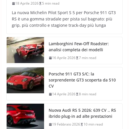
18 Aprile 2026
5 min read
La nuova Michelin Pilot Sport S 5 per Porsche 911 GT3
RS è una gomma stradale per pista sul bagnato: più
grip, più controllo e stagione track-day più lunga
Lamborghini Few-Off Roadster:
analisi completa dei modelli
16 Aprile 2026
7 min read
Porsche 911 GT3 S/C: la
sorprendente GT3 scoperta da 510
CV
14 Aprile 2026
8 min read
Nuova Audi RS 5 2026: 639 CV .. RS
ibrido plug-in ad alte prestazioni
19 Febbraio 2026
10 min read