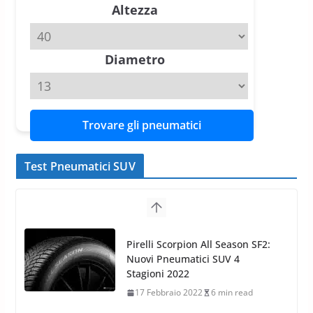
Altezza
Diametro
Trovare gli pneumatici
Test Pneumatici SUV
Pirelli Scorpion All Season SF2:
Nuovi Pneumatici SUV 4
Stagioni 2022
17 Febbraio 2022
6 min read
Nokian WR SUV 3: il 1°
pneumatico invernale al mondo
di classe A