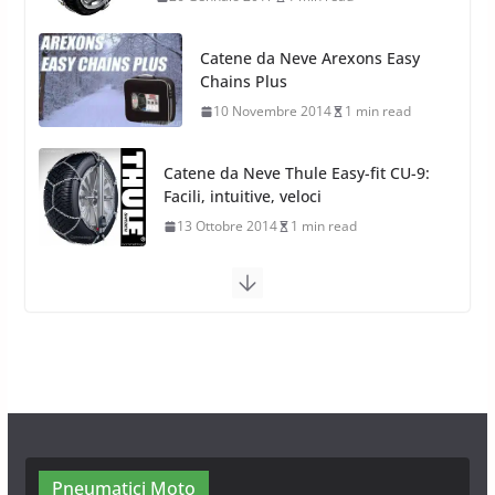
10 Novembre 2014
1 min read
Catene da Neve Thule Easy-fit CU-9:
Facili, intuitive, veloci
13 Ottobre 2014
1 min read
Calze da Neve Arexocks by
Arexons
26 Ottobre 2013
1 min read
Calze da Neve per Auto 2025:
Omologazione e Migliori
Modelli Omologati per l’Italia
28 Ottobre 2025
4 min read
Pneumatici Moto