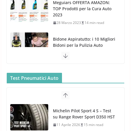
Bidone Aspiratutto: i 10 Migliori
Bidoni per la Pulizia Auto
6 Maggio 2022
3 min read
MTM PF22.2: La Migliore Foam
Gun per la tua Idropulitrice?
5 Maggio 2022
2 min read
Bullock entra nel mondo della
Test Pneumatici Auto
cura dell’Auto: la nuova linea
Michelin Pilot Sport 4 S – Test
Car Care
su Range Rover Sport D350 HST
26 Marzo 2025
2 min read
11 Aprile 2026
15 min read
Hankook Test Pneumatici Estivi
2026: Ventus evo vince con Auto
Bild, Ventus Prime 4 convince