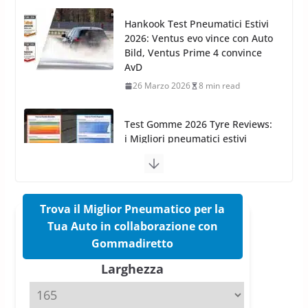
AvD
26 Marzo 2026
8 min read
Test Gomme 2026 Tyre Reviews:
i Migliori pneumatici estivi
sportivi a confronto
17 Marzo 2026
5 min read
Pirelli Cinturato 2026: due
vittorie nei test europei
confermano il salto tecnico del
nuovo estivo premium
Trova il Miglior Pneumatico per la
16 Marzo 2026
6 min read
Tua Auto in collaborazione con
Gommadiretto
Pirelli P Zero Trofeo RS: per
Tyre Reviews è la gomma semi-
Larghezza
slick da battere
20 Aprile 2026
4 min read