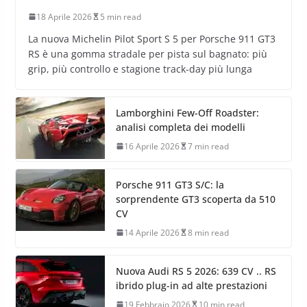
18 Aprile 2026
5 min read
La nuova Michelin Pilot Sport S 5 per Porsche 911 GT3
RS è una gomma stradale per pista sul bagnato: più
grip, più controllo e stagione track-day più lunga
Lamborghini Few-Off Roadster:
analisi completa dei modelli
16 Aprile 2026
7 min read
Porsche 911 GT3 S/C: la
sorprendente GT3 scoperta da 510
CV
14 Aprile 2026
8 min read
Nuova Audi RS 5 2026: 639 CV .. RS
ibrido plug-in ad alte prestazioni
19 Febbraio 2026
10 min read