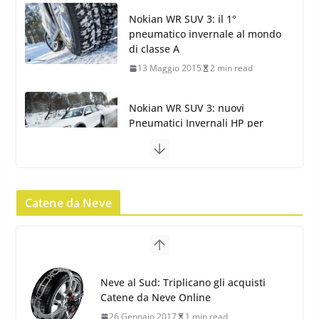
13 Maggio 2015
2 min read
Nokian WR SUV 3: nuovi
Pneumatici Invernali HP per
condizioni invernali difficili
23 Aprile 2013
9 min read
Yokohama Geolandar G073: nuovi pneumatici
invernali SUV
22 Novembre 2012
2 min read
Catene da Neve
Pirelli Scorpion Winter 2: Nuovi
Neve al Sud: Triplicano gli acquisti
Pneumatici Invernali SUV 2022
Catene da Neve Online
17 Febbraio 2022
6 min read
26 Gennaio 2017
1 min read
Catene da Neve Arexons Easy
Chains Plus