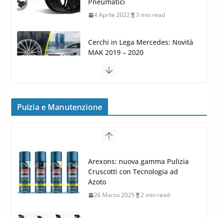
MAK 2019 – 2020
16 Settembre 2019
1 min read
Cerchi in Lega Volvo: Nuovi
MAK FIVESTAR (2019)
24 Luglio 2019
1 min read
Cerchi in lega grandi: quando
Puizia e Manutenzione
peggiorano davvero comfort,
Arexons: nuova gamma Pulizia
frenata e handling
Cruscotti con Tecnologia ad
8 Aprile 2026
7 min read
Azoto
26 Marzo 2025
2 min read
Meguiars OFFERTA AMAZON:
TOP Prodotti per la Cura Auto
2023
28 Marzo 2023
14 min read