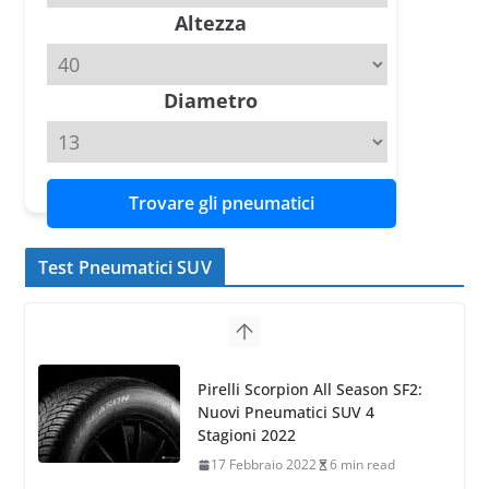
Altezza
Michelin Pilot Sport 4 S – Test
su Range Rover Sport D350 HST
11 Aprile 2026
15 min read
Diametro
Trovare gli pneumatici
Test Pneumatici SUV
Nokian WR SUV 3: il 1°
pneumatico invernale al mondo
di classe A
13 Maggio 2015
2 min read