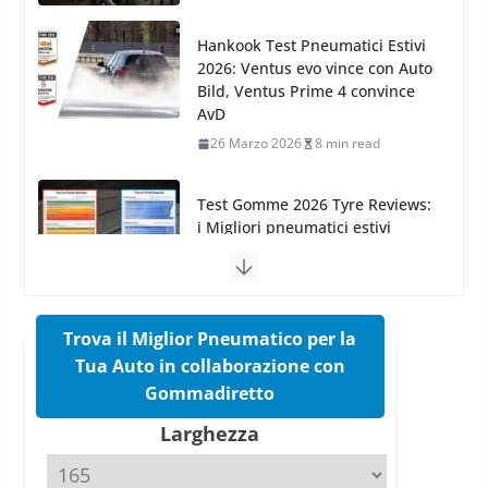
AvD
26 Marzo 2026
8 min read
Test Gomme 2026 Tyre Reviews:
i Migliori pneumatici estivi
sportivi a confronto
17 Marzo 2026
5 min read
Pirelli Cinturato 2026: due
vittorie nei test europei
confermano il salto tecnico del
nuovo estivo premium
16 Marzo 2026
6 min read
Trova il Miglior Pneumatico per la
Tua Auto in collaborazione con
Pirelli P Zero Trofeo RS: per
Gommadiretto
Tyre Reviews è la gomma semi-
Larghezza
slick da battere
20 Aprile 2026
4 min read