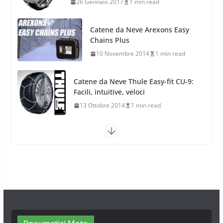
10 Novembre 2014
1 min read
Catene da Neve Thule Easy-fit CU-9:
Facili, intuitive, veloci
13 Ottobre 2014
1 min read
Calze da Neve Arexocks by
Arexons
26 Ottobre 2013
1 min read
Calze da Neve per Auto 2025:
Omologazione e Migliori
Modelli Omologati per l’Italia
28 Ottobre 2025
4 min read
Neve al Sud: Triplicano gli acquisti
Catene da Neve Online
26 Gennaio 2017
1 min read