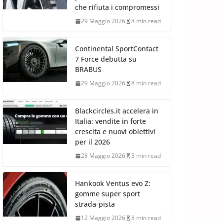
che rifiuta i compromessi
29 Maggio 2026
8 min read
Continental SportContact
7 Force debutta su
BRABUS
29 Maggio 2026
8 min read
Blackcircles.it accelera in
Italia: vendite in forte
crescita e nuovi obiettivi
per il 2026
28 Maggio 2026
3 min read
Hankook Ventus evo Z:
gomme super sport
strada-pista
12 Maggio 2026
8 min read