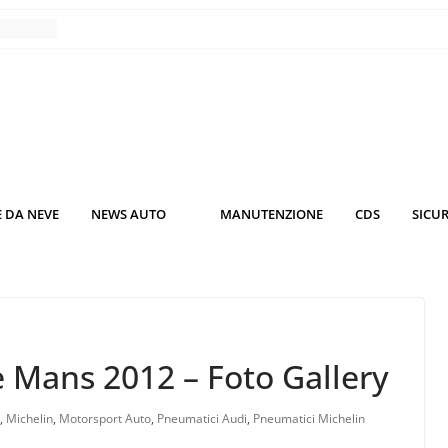
nce
co da
 il
KO3: più
rsche
 DA NEVE
NEWS AUTO
MANUTENZIONE
CDS
SICU
nuti al
o nei
e Mans 2012 – Foto Gallery
,
Michelin
,
Motorsport Auto
,
Pneumatici Audi
,
Pneumatici Michelin