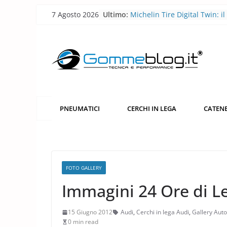
Skip
7 Agosto 2026
Ultimo:
Michelin Tire Digital Twin: il
to
pneumatico diventa smart
Michelin Pilot Sport Endura
content
2026: a Le Mans il pneumati
corsa diventa laboratorio per
futuro
BFGoodrich All-Terrain T/A 
robusto, più versatile
Pirelli P Zero Trofeo RS: il
pneumatico che porta la Po
PNEUMATICI
CERCHI IN LEGA
CATENE
Taycan Turbo GT sotto i 7 mi
Nürburgring
Pirelli porta l’acciaio riciclat
pneumatici
FOTO GALLERY
Immagini 24 Ore di L
15 Giugno 2012
Audi
,
Cerchi in lega Audi
,
Gallery Auto
0 min read