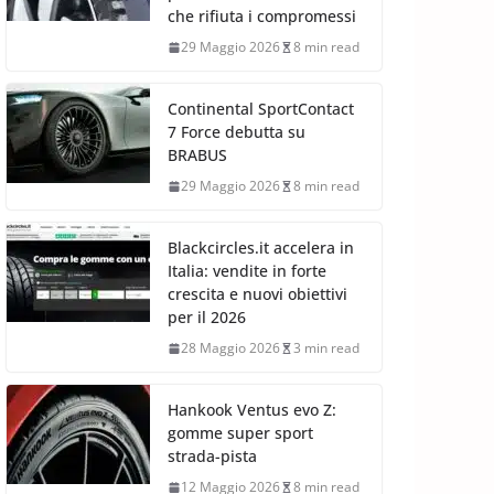
che rifiuta i compromessi
29 Maggio 2026
8 min read
Continental SportContact
7 Force debutta su
BRABUS
29 Maggio 2026
8 min read
Blackcircles.it accelera in
Italia: vendite in forte
crescita e nuovi obiettivi
per il 2026
28 Maggio 2026
3 min read
Hankook Ventus evo Z:
gomme super sport
strada-pista
12 Maggio 2026
8 min read